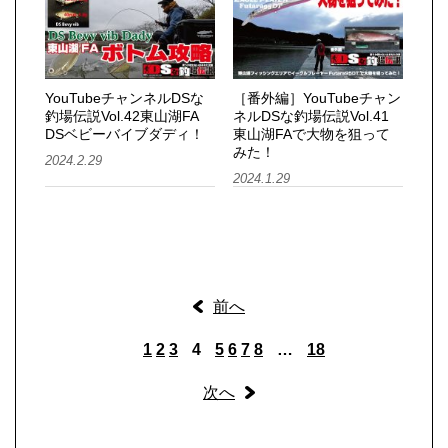
YouTubeチャンネルDSな
［番外編］YouTubeチャン
釣場伝説Vol.42東山湖FA
ネルDSな釣場伝説Vol.41
DSベビーバイブダディ！
東山湖FAで大物を狙って
みた！
2024.2.29
2024.1.29
前へ
1
2
3
4
5
6
7
8
…
18
次へ