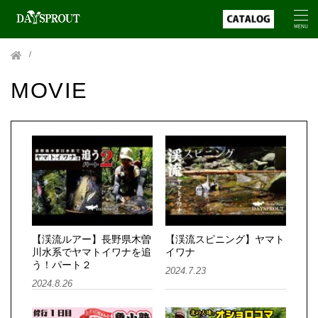
MOVIE
【渓流ルアー】長野県木曽
【渓流スピニング】ヤマト
川水系でヤマトイワナを追
イワナ
う！パート２
2024.7.23
2024.8.26