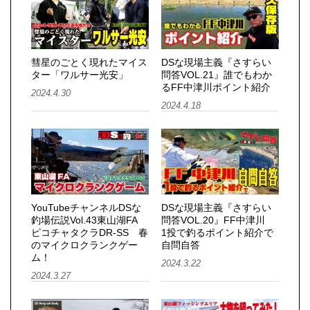
彗星のごとく現れたマイス
DSな現場主義『さすらい
ター「ワルサー光安」
問答VOL.21』誰でもわか
るFF中津川ポイント紹介
2024.4.30
2024.4.18
YouTubeチャンネルDSな
DSな現場主義『さすらい
釣場伝説Vol.43東山湖FA
問答VOL.20』FF中津川
ピコチャタクラDR-SS 春
1投で釣るポイント紹介で
のマイクロクランクゲー
自問自答
ム！
2024.3.22
2024.3.27