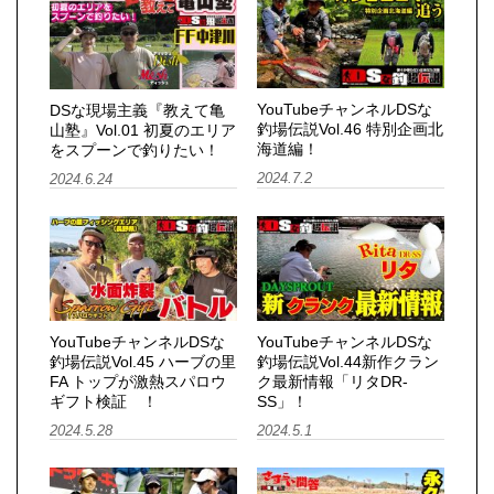
YouTubeチャンネルDSな
DSな現場主義『教えて亀
釣場伝説Vol.46 特別企画北
山塾』Vol.01 初夏のエリア
海道編！
をスプーンで釣りたい！
2024.7.2
2024.6.24
YouTubeチャンネルDSな
YouTubeチャンネルDSな
釣場伝説Vol.45 ハーブの里
釣場伝説Vol.44新作クラン
FA トップが激熱スパロウ
ク最新情報「リタDR-
ギフト検証 ！
SS」！
2024.5.28
2024.5.1