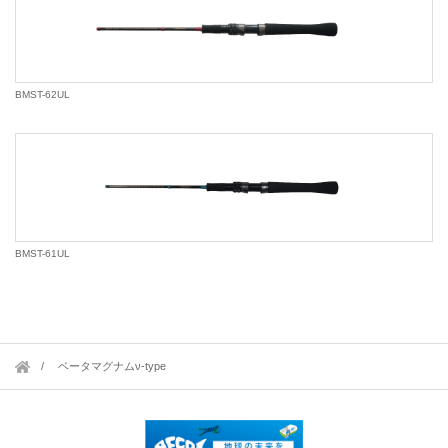
BMST-62UL
BMST-61UL
ベータマグナムν-type