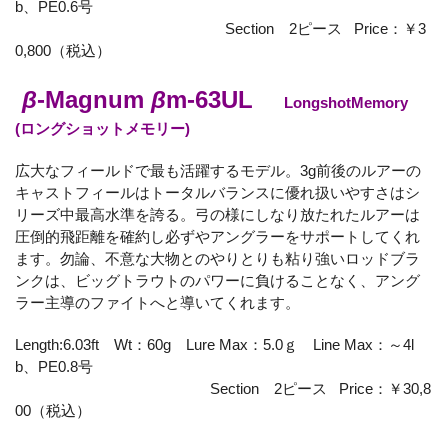
b、PE0.6号
Section 2ピース Price：￥3
0,800（税込）
β
-Magnum
β
m-63UL
LongshotMemory
(ロングショットメモリー)
広大なフィールドで最も活躍するモデル。3g前後のルアーの
キャストフィールはトータルバランスに優れ扱いやすさはシ
リーズ中最高水準を誇る。弓の様にしなり放たれたルアーは
圧倒的飛距離を確約し必ずやアングラーをサポートしてくれ
ます。勿論、不意な大物とのやりとりも粘り強いロッドブラ
ンクは、ビッグトラウトのパワーに負けることなく、アング
ラー主導のファイトへと導いてくれます。
Length:6.03ft Wt：60g Lure Max：5.0ｇ Line Max：～4l
b、PE0.8号
Section 2ピース Price：￥30,8
00（税込）