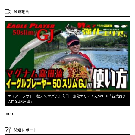
関連動画
エリアトラウト 教えてマグナム高田 強化エリアくんVol.10「皆大好き
入門GJ講座編」
more
関連レポート