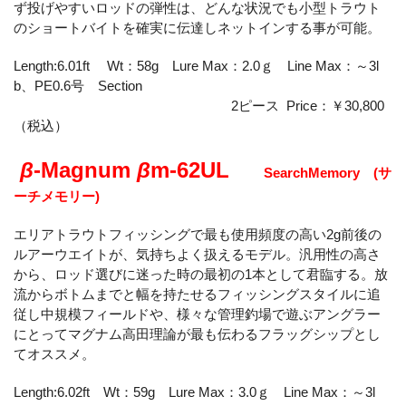
ず投げやすいロッドの弾性は、どんな状況でも小型トラウト
のショートバイトを確実に伝達しネットインする事が可能。
Length:6.01ft Wt：58g Lure Max：2.0ｇ Line Max：～3l
b、PE0.6号 Section
2ピース Price：￥30,800
（税込）
β
-Magnum
β
m-62UL
SearchMemory (サ
ーチメモリー)
エリアトラウトフィッシングで最も使用頻度の高い2g前後の
ルアーウエイトが、気持ちよく扱えるモデル。汎用性の高さ
から、ロッド選びに迷った時の最初の1本として君臨する。放
流からボトムまでと幅を持たせるフィッシングスタイルに追
従し中規模フィールドや、様々な管理釣場で遊ぶアングラー
にとってマグナム高田理論が最も伝わるフラッグシップとし
てオススメ。
Length:6.02ft Wt：59g Lure Max：3.0ｇ Line Max：～3l