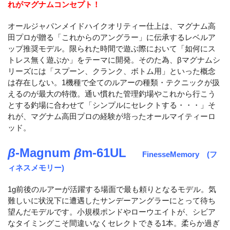
れがマグナムコンセプト！
オールジャパンメイドハイクオリティー仕上は、マグナム高
田プロが贈る「これからのアングラー」に伝承するレベルア
ップ推奨モデル。限られた時間で遊ぶ際において「如何にス
トレス無く遊ぶか」をテーマに開発。そのた為、βマグナムシ
リーズには「スプーン、クランク、ボトム用」といった概念
は存在しない。1機種で全てのルアーの種類・テクニックが扱
えるのが最大の特徴。通い慣れた管理釣場やこれから行こう
とする釣場に合わせて「シンプルにセレクトする・・・」そ
れが、マグナム高田プロの経験が培ったオールマイティーロ
ッド。
β
-Magnum
β
m-61UL
FinesseMemory (フ
ィネスメモリー)
1g前後のルアーが活躍する場面で最も頼りとなるモデル。気
難しいに状況下に遭遇したサンデーアングラーにとって待ち
望んだモデルです。小規模ポンドやローウエイトが、シビア
なタイミングこそ間違いなくセレクトできる1本。柔らか過ぎ