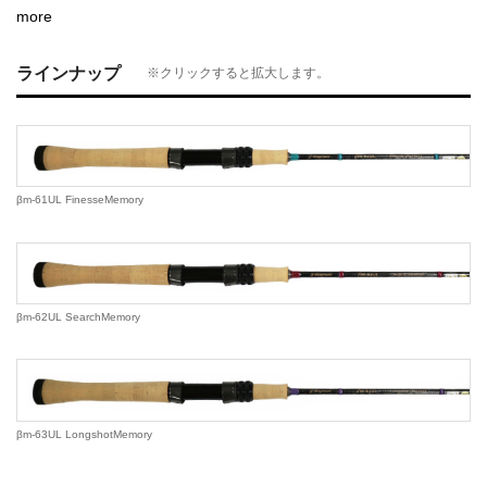
more
ラインナップ
※クリックすると拡大します。
βm-61UL FinesseMemory
βm-62UL SearchMemory
βm-63UL LongshotMemory