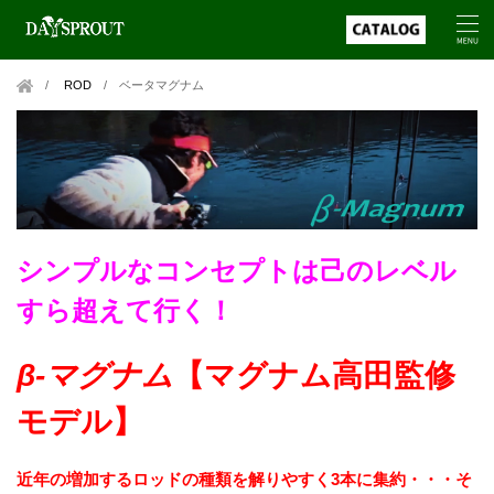
ROD
/
ベータマグナム
シンプルなコンセプトは己のレベル
すら超えて行く！
β-マグナム
【マグナム高田監修
モデル】
近年の増加するロッドの種類を解りやすく3本に集約・・・そ