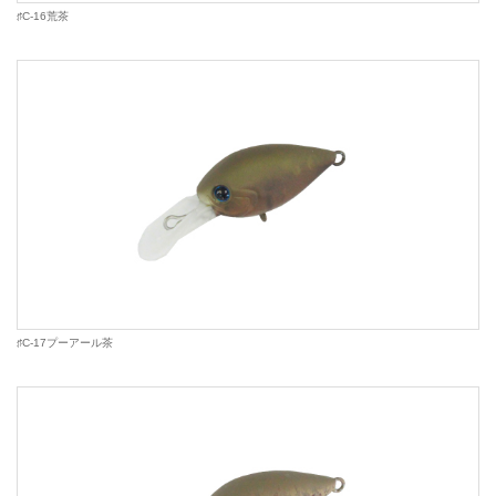
♯C-16荒茶
♯C-17プーアール茶