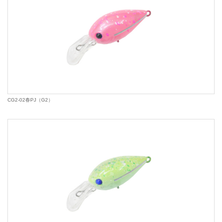
CG2-02春PJ（G2）