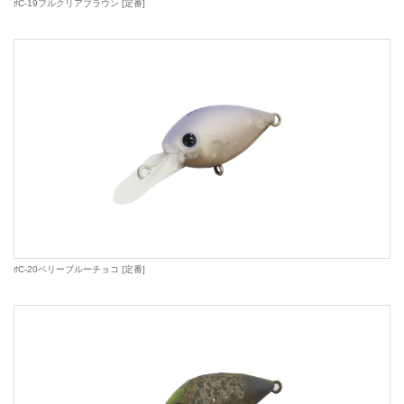
♯C-19フルクリアブラウン [定番]
♯C-20ベリーブルーチョコ [定番]