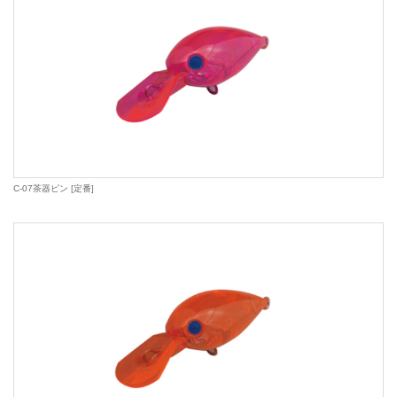
C-07茶器ピン [定番]