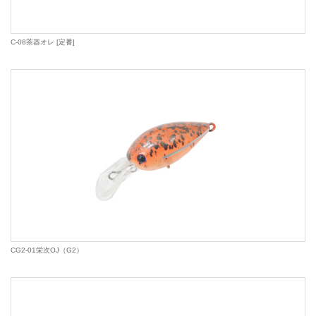
C-08茶器オレ [定番]
CG2-01栄次OJ（G2）