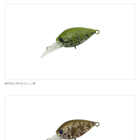
#PP03 PPホウレン草