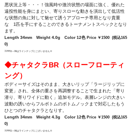
悪状況上等・・・！強風時や激渋状態の場面に強く、優れた
遠投性能を身にまとい、寄りスローな動きを演出して低活性
な状態の魚に対して魅せて誘うアプローチ専用となり貴重
な 1匹を手にすることのできるトーナメントスペックとなり
ます。
Length 34mm Weight 4.0g Color 12色
Price ￥1500 (税込165
0)
※PP01～06はラインナップにございません※
◆チャタクラBR（スローフローティ
ング）
ボディーサイズはそのまま、大きいリップ「ラージリップに
変更」され、全体の重さを再調整することで生まれた「寄り
潜り、寄りワイドに動く」追加モデル。表層レンジの大きい
波動の誘いからフルボトムのボトムノックまで対応したもう
ひとつのチャタクラとなりす。
Length 34mm Weight 4.3g Color 12色
Price ￥1500 (税込165
0)
※PP01～06はラインナップにございません※