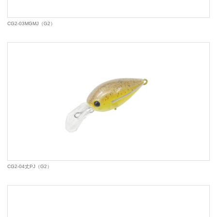
CG2-03MGMJ（G2）
CG2-04丈PJ（G2）