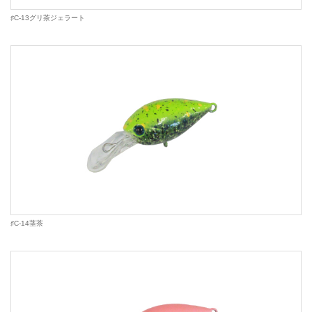
♯C-13グリ茶ジェラート
♯C-14茎茶