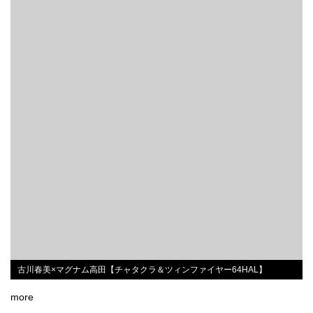
古川春美×マグナム高田【チャタクラ＆ツィンファイヤー64HAL】
more