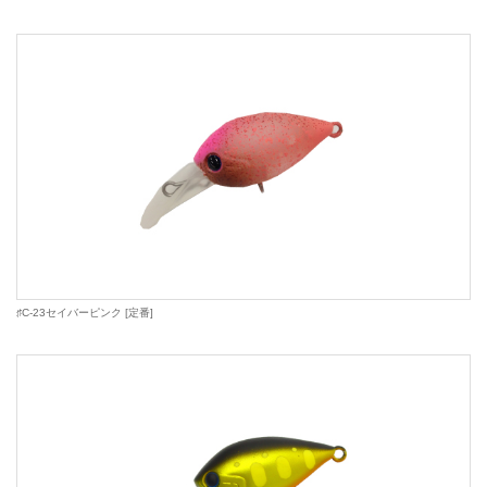
♯C-23セイバーピンク [定番]