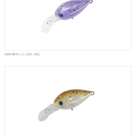
CG2-08ヤンジュGJ（G2）