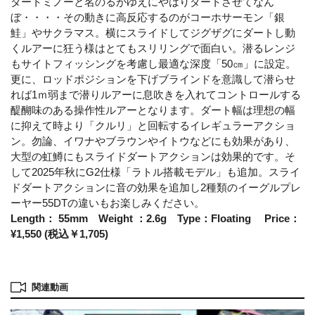
ダートミノーと名のるがゆえにやはりダートさせてなん
ぼ・・・・その動きに高反応するのがコーホサーモン「銀
鮭」やサクラマス。横にスライドしてジグザグにダートし動
くルアーに狂う様はとてもスリリングで面白い。潜るレンジ
もサイトフィッシングを考慮し最適な深度「50㎝」に設定。
更に、ロッドポジションを下げブラインドを意識して潜らせ
れば1ｍ弱まで潜りルアーに息吹きを入れてコントロールする
醍醐味のある操作性ルアーとなります。ダート幅は理想の幅
に抑えて時より「クルリ」と回転するイレギュラーアクショ
ン。勿論、イワナやブラウンやイトウなどにも効果があり、
大型の虹鱒にもスライドダートアクションは効果的です。そ
して2025年秋にG2仕様「ラトル搭載モデル」も追加。スライ
ドダートアクションに音の効果を追加し2種類のイーグルプレ
ーヤー55DTの違いもお楽しみください。
Length： 55mm Weight ：2.6g Type：Floating Price：
¥1,550 (税込￥1,705)
関連動画