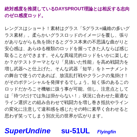
絶対感度を推奨しているDAYSPROUT理論とは相反する志向
のゼロ感度ロッド。
レングスはショート！素材はグラス「Sグラス=繊維の多いグ
ラス素材」。柔らかいグラスロッドのイメージを覆し、張り
がありながらも魚を掛けるとグラス本来の不思議な曲がりと
安心感は、あらゆる種類のロッドを握ってきた人ならば感じ
取ることができます。そんな異端児的ロッドをいかに楽しむ
か？がテストテーマとなり「見抜いた性能」を高め戦闘力を
増し武器へと仕上げた。そんな武器「短竿」をトーナメント
の舞台で使うのであれば、放流乱打戦やクランクの鬼掛け！
がそのポテンシャルを発揮するでしょう。短く張のあるこの
ロッドだかろこそ機敏に扱う事が可能。但し、注意点として
は「待つだけでは魚は掛からない！」状況に合わせた最適な
ライン選択との組み合わせで戦闘力を増し巻き抵抗やライン
の変化に注意して違和感を感じたその時に素早く合わせると
思わず笑ってしまう別次元の世界が広がります。
SuperUndine
su-51UL
Flyingfin