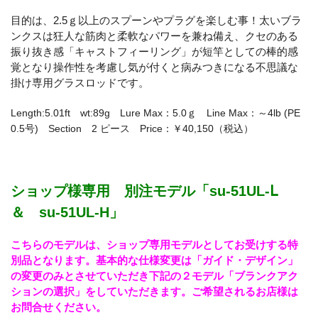
目的は、2.5ｇ以上のスプーンやプラグを楽しむ事！太いブラ
ンクスは狂人な筋肉と柔軟なパワーを兼ね備え、クセのある
振り抜き感「キャストフィーリング」が短竿としての棒的感
覚となり操作性を考慮し気が付くと病みつきになる不思議な
掛け専用グラスロッドです。
Length:5.01ft wt:89g Lure Max：5.0ｇ Line Max：～4lb (PE
0.5号) Section 2 ピース Price：￥40,150（税込）
ショップ様専用 別注モデル「su-51UL-Ⅼ
＆ su-51UL‐H」
こちらのモデルは、ショップ専用モデルとしてお受けする特
別品となります。基本的な仕様変更は「ガイド・デザイン」
の変更のみとさせていただき下記の２モデル「ブランクアク
ションの選択」をしていただきます。ご希望されるお店様は
お問合せください。