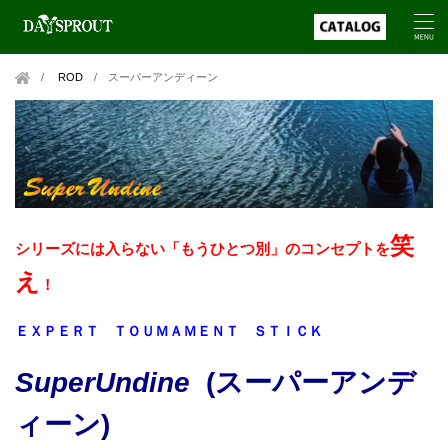
ROD
/
スーパーアンディーン
笑
シリーズには入らない「もうひとつ別」のコンセプトを
え
！
ＥＸＰＥＲＴ ＴＯＵＭＡＭＥＮＴ ＳＴＩＣＫ
SuperUndine
(スーパーアンデ
ィーン)