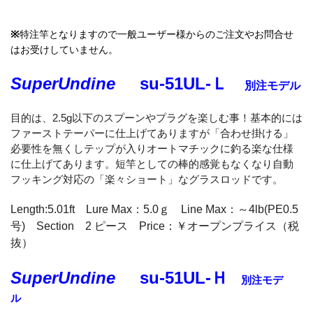
※
特注竿となりますので一般ユーザー様からのご注文やお問合せ
はお受けしていません。
SuperUndine
su-51UL-Ｌ
別注モデル
目的は、2.5g以下のスプーンやプラグを楽しむ事！基本的には
ファーストテーパーに仕上げてありますが「合わせ掛ける」
必要性を無くしテップが入りオートマチックに釣る楽な仕様
に仕上げてあります。短竿としての棒的感覚もなくなり自動
フッキング対応の「楽々ショート」なグラスロッドです。
Length:5.01ft Lure Max：5.0ｇ Line Max：～4lb(PE0.5
号) Section 2 ピース Price：￥オープンプライス（税
抜）
SuperUndine
su-51
UL-Ｈ
別注モデ
ル