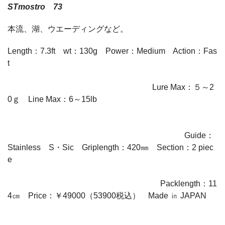
STmostro 73
本流、湖、ウエーディングなど。
Length：7.3ft wt：130g Power：Medium Action：Fas
t
Lure Max：５～2
0ｇ Line Max：6～15lb
Guide：
Stainless S・Sic Griplength：420㎜ Section：2 piec
e
Packlength：11
4㎝ Price：￥49000（53900税込） Made ㏌ JAPAN