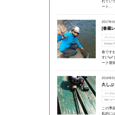
れてい
ート...
2017年4
[春蔵レ
メッシュ
Exstan F
春です
す( º
ーク鹿留
2016年5
久しぶ
イーグル
DSベビ
この季
私的に