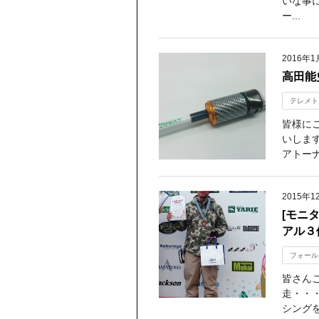
いな事
ー...
2016年1
高田能
テレメト
皆様に
いしま
アトーナ
2015年1
[モニ
アル
フォール
皆さんこ
走・・
シングを