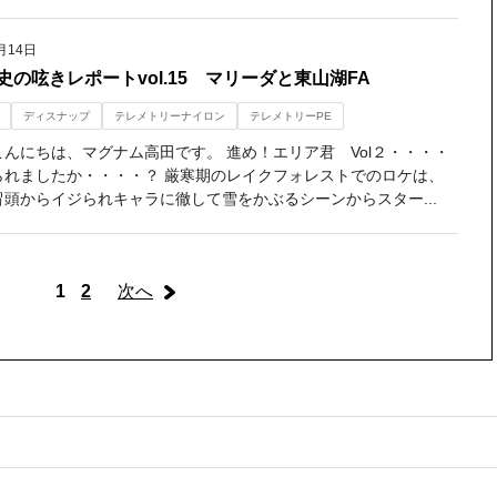
月14日
史の呟きレポートvol.15 マリーダと東山湖FA
ディスナップ
テレメトリーナイロン
テレメトリーPE
こんにちは、マグナム高田です。 進め！エリア君 Vol２・・・・
られましたか・・・・？ 厳寒期のレイクフォレストでのロケは、
冒頭からイジられキャラに徹して雪をかぶるシーンからスター...
1
2
次へ