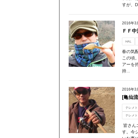
すが、D
2016年3
ＦＦ中
HAL
春の気
この頃
アーを
持...
2016年3
[亀仙
テレメト
テレメト
皆さん
す。今