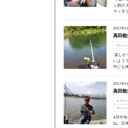
ン初の 
マッタリ
2017年5
高田能
テレメト
楽しか
いよう
中にも休
2017年4
高田能
ピコチャ
テレメト
4月中
ね。日