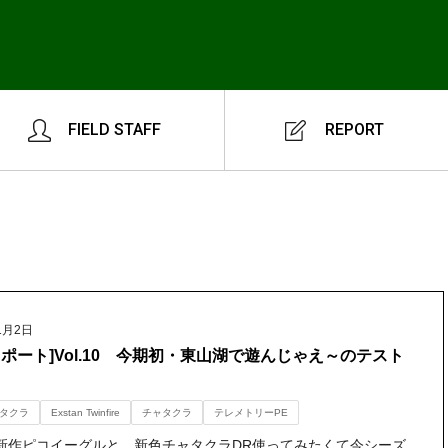
FIELD STAFF
REPORT
1月2日
レポート]Vol.10 今期初・東山湖で遊んじゃえ～のテスト
タクラ
Exstan Twinfire
チャタクラ
テレメトリーPE
新作ピコイーグルと、新色チャタクラDR使ってみたくて今シーズ