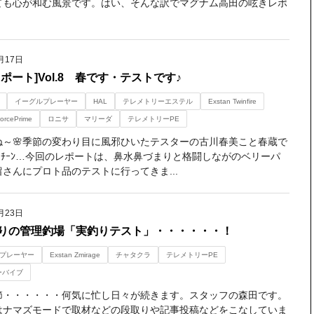
ても心が和む風景です。はい、そんな訳でマグナム高田の呟きレポ
月17日
ポート]Vol.8 春です・テストです♪
イーグルプレーヤー
HAL
テレメトリーエステル
Exstan Twinfire
orcePrime
ロニサ
マリーダ
テレメトリーPE
ね～🌸季節の変わり目に風邪ひいたテスターの古川春美こと春蔵で
ωº )ﾁｰﾝ…今回のレポートは、鼻水鼻づまりと格闘しながのベリーパ
さんにプロト品のテストに行ってきま...
月23日
りの管理釣場「実釣りテスト」・・・・・・！
プレーヤー
Exstan Zmirage
チャタクラ
テレメトリーPE
ーバイブ
節・・・・・・何気に忙し日々が続きます。スタッフの森田です。
はナマズモードで取材などの段取りや記事投稿などをこなしていま