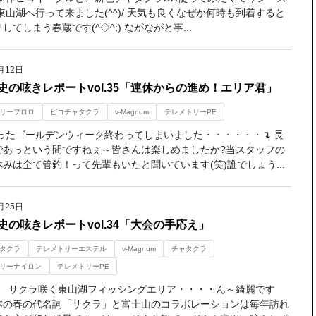
東山湖へ行って来ました(^^)/ 天気も良くなぜか何時も到着すると
してしまう春蔵です(^◇^;) ながながと事...
月12日
史の呟きレポートvol.35「連休からの進め！エリア君」
リーフロロ
ピコチャタクラ
ν-Magnum
テレメトリーPE
ったゴールデンウィーク終わってしまいました・・・・・・↴ 長
であっという間ですねぇ～皆さんは楽しめましたか?当スタッフの
みは全て管釣！って先輩もいたと聞いています(笑)誰でしょう...
月25日
史の呟きレポートvol.34「大会の手応え」
タクラ
テレメトリーエステル
ν-Magnum
チャタクラ
リーナイロン
テレメトリーPE
旬 サクラ咲く東山湖フィッシングエリア・・・・ん～綺麗です
本の春の代名詞「サクラ」と富士山のコラボレーションは毎年訪れ