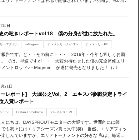
にエリアトーナメントは各地で開催されています♪今回は、私のホ
月15日
史の呟きレポートvol.18 僕の分身が世に放たれた。
リーエステル
ν-Magnum
テレメトリーナイロン
テレメトリーPE
ご報告です。と・・その前に・・・！2016年・今年も宜しくお願
す。 では、早速ですが・・・大変お待たせした僕の完全監修エリ
メントロッドν－Magnum が遂に発売となりました！（パ...
2月21日
ターレポート] 大堀公之Vol、2 エキスパ参戦決定トライ
３位入賞レポート
ゾーン
Exstan ForcePrime
テレメトリーPE
んにちは。DAYSPROUTモニターの大堀です。世間的には師
・でも我々にはエリアシーズン真っ只中(笑) 当然、エリアフィッ
楽しんでいますが、エリアトーナメントの好きな 私は、毎週...