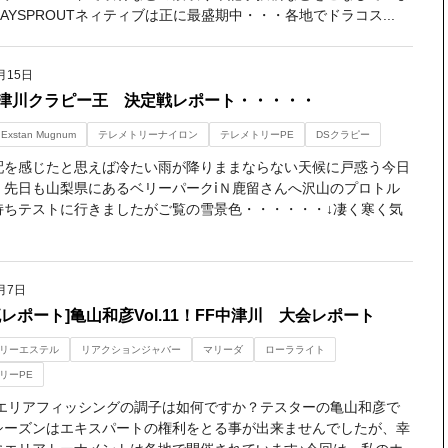
AYSPROUTネィティブは正に最盛期中・・・各地でドラコス...
月15日
津川クラピー王 決定戦レポート・・・・・
Exstan Mugnum
テレメトリーナイロン
テレメトリーPE
DSクラピー
配を感じたと思えば冷たい雨が降りままならない天候に戸惑う今日
。先日も山梨県にあるベリーパークⅰＮ鹿留さんへ沢山のプロトル
持ちテストに行きましたがご覧の雪景色・・・・・・↓凄く寒く気
月7日
流レポート]亀山和彦Vol.11！FF中津川 大会レポート
リーエステル
リアクションジャバー
マリーダ
ローラライト
リーPE
エリアフィッシングの調子は如何ですか？テスターの亀山和彦で
シーズンはエキスパートの権利をとる事が出来ませんでしたが、幸