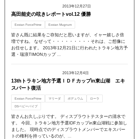
2013年12月27日
高田能史の呟きレポートvol.12 優勝
Exstan ForcePrime
Exstan Mugnum
皆さん既に結果をご存知だと思いますが、イャー嬉しさ倍
増ですね。 なぜって・・・・・・・・・それは、ご想像に
お任せします。 2013年12月21日に行われたトラキン地方予
選・瑞浪TIMONカップ ...
2013年12月4日
13thトラキン地方予選ＩＤＦカップin東山湖 エキ
スパート復活
Exstan ForcePrime
マリーダ
ポデュウム
ローラ
DSベビーバイブ
皆さんお久しぶりです。 ディスプラウトテスターの清水で
す。 今回、トラキン地方予選IDFカップin東山湖戦に参加し
ました。 現時点でのディスプラウトメンバーでエキスパー
トの権利を持っているのが、...