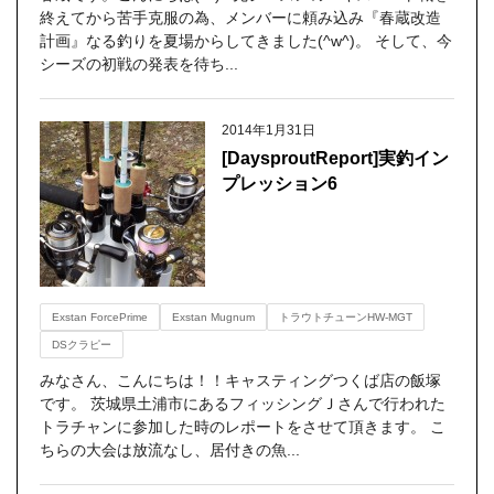
終えてから苦手克服の為、メンバーに頼み込み『春蔵改造
計画』なる釣りを夏場からしてきました(^w^)。 そして、今
シーズの初戦の発表を待ち...
2014年1月31日
[DaysproutReport]実釣イン
プレッション6
Exstan ForcePrime
Exstan Mugnum
トラウトチューンHW-MGT
DSクラピー
みなさん、こんにちは！！キャスティングつくば店の飯塚
です。 茨城県土浦市にあるフィッシングＪさんで行われた
トラチャンに参加した時のレポートをさせて頂きます。 こ
ちらの大会は放流なし、居付きの魚...