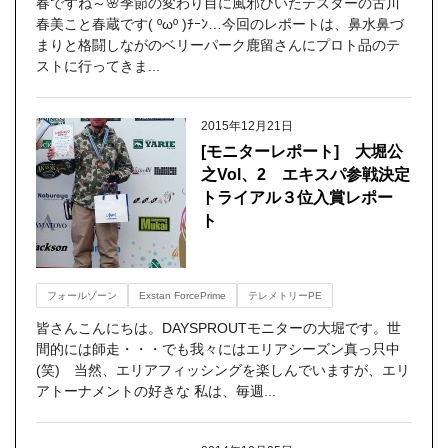
春ですね～🌸季節の変わり目に風邪ひいたテスターの古川
春美こと春蔵です( ºωº )ﾁｰﾝ…今回のレポートは、鼻水鼻づ
まりと格闘しながのベリーパーク鹿留さんにプロト品のテ
ストに行ってきま...
2015年12月21日
[モニターレポート] 大堀公
之Vol、2 エキスパ参戦決定
トライアル３位入賞レポー
ト
フォールゾーン
Exstan ForcePrime
テレメトリーPE
皆さんこんにちは。DAYSPROUTモニターの大堀です。世
間的には師走・・・でも我々にはエリアシーズン真っ只中
(笑) 当然、エリアフィッシングを楽しんでいますが、エリ
アトーナメントの好きな 私は、毎週...