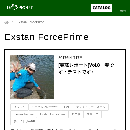
Exstan ForcePrime
Exstan ForcePrime
2017年4月17日
[春蔵レポート]Vol.8 春で
す・テストです♪
メッシュ
イーグルプレーヤー
HAL
テレメトリーエステル
Exstan Twinfire
Exstan ForcePrime
ロニサ
マリーダ
テレメトリーPE