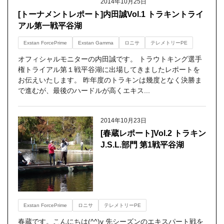
2014年10月25日
[トーナメントレポート]内田誠Vol.1 トラキントライ
アル第一戦平谷湖
Exstan ForcePrime
Exstan Gamma
ロニサ
テレメトリーPE
オフィシャルモニターの内田誠です。 トラウトキング選手
権トライアル第１戦平谷湖に出場してきましたレポートを
お伝えいたします。 昨年度のトラキンは幾度となく決勝ま
で進むが、最後のハードルが高くエキス...
2014年10月23日
[春蔵レポート]Vol.2 トラキン
J.S.L.部門 第1戦平谷湖
Exstan ForcePrime
ロニサ
テレメトリーPE
春蔵です。こんにちは(^^)v 先シーズンのエキスパート戦を