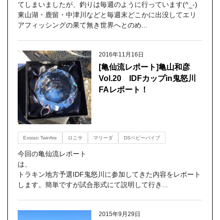
てしまいましたが、釣りは毎週のように行っています(^_-)
東山湖・鹿留・中津川などと毎週末どこかに出没してエリ
アフィッシングの果て無き世界へとのめ...
2016年11月16日
[亀仙流レポート]亀山和彦
Vol.20 IDFカップin鬼怒川
FAレポート！
Exstan Twinfire
ロニサ
マリーダ
DSベビーバイブ
今回の亀仙流レポート
は
トラキン地方予選IDF鬼怒川に参加してきた内容をレポート
します。簡単ですが試合形式にて説明して行き...
2015年9月29日