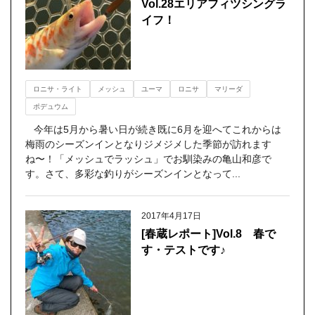
Vol.28エリアフィツシングラ
イフ！
ロニサ・ライト
メッシュ
ユーマ
ロニサ
マリーダ
ポデュウム
今年は5月から暑い日が続き既に6月を迎へてこれからは
梅雨のシーズンインとなりジメジメした季節が訪れます
ね〜！「メッシュでラッシュ」でお馴染みの亀山和彦で
す。さて、多彩な釣りがシーズンインとなって...
2017年4月17日
[春蔵レポート]Vol.8 春で
す・テストです♪