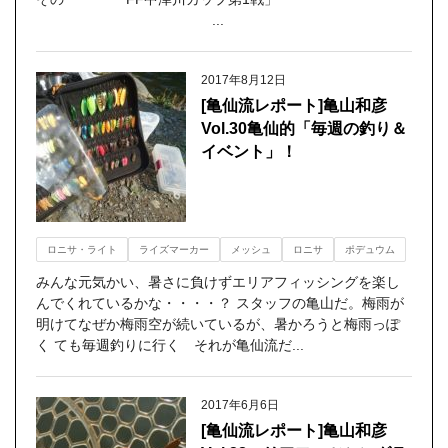
...
2017年8月12日
[亀仙流レポート]亀山和彦
Vol.30亀仙的「毎週の釣り＆
イベント」！
ロニサ・ライト
ライズマーカー
メッシュ
ロニサ
ポデュウム
みんな元気かい、暑さに負けずエリアフィッシングを楽し
んでくれているかな・・・・？ スタッフの亀山だ。梅雨が
明けてなぜか梅雨空が続いているが、暑かろうと梅雨っぽ
く ても毎週釣りに行く それが亀仙流だ...
2017年6月6日
[亀仙流レポート]亀山和彦