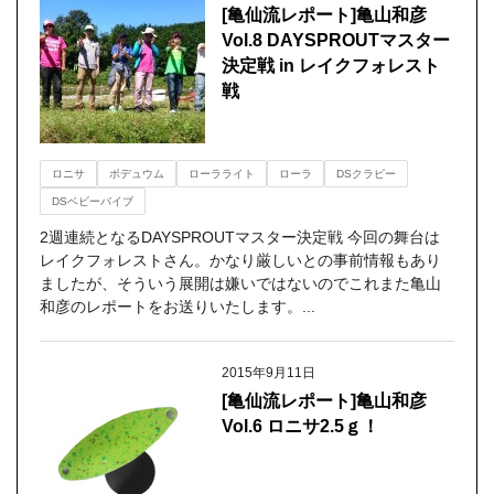
[亀仙流レポート]亀山和彦
Vol.8 DAYSPROUTマスター
決定戦 in レイクフォレスト
戦
ロニサ
ポデュウム
ローラライト
ローラ
DSクラピー
DSベビーバイブ
2週連続となるDAYSPROUTマスター決定戦 今回の舞台は
レイクフォレストさん。かなり厳しいとの事前情報もあり
ましたが、そういう展開は嫌いではないのでこれまた亀山
和彦のレポートをお送りいたします。...
2015年9月11日
[亀仙流レポート]亀山和彦
Vol.6 ロニサ2.5ｇ！