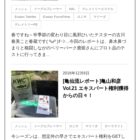
メッシュ
イーグルプレーヤー
HAL
テレメトリーエステル
Exstan Twinfire
Exstan ForcePrime
ロニサ
マリーダ
テレメトリーPE
春ですね～🌸季節の変わり目に風邪ひいたテスターの古川
春美こと春蔵です( ºωº )ﾁｰﾝ…今回のレポートは、鼻水鼻づ
まりと格闘しながのベリーパーク鹿留さんにプロト品のテ
ストに行ってきま...
2016年12月6日
[亀仙流レポート]亀山和彦
Vol.21 エキスパート権利獲得
からの日々！
メッシュ
イーグルプレーヤー
ロニサ
マリーダ
ローラライト
今シーズンは、想定外の早さでエキスパート権利をGETし