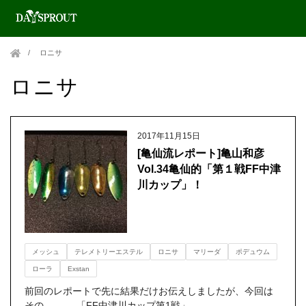
ロニサ
ロニサ
2017年11月15日
[亀仙流レポート]亀山和彦
Vol.34亀仙的「第１戦FF中津
川カップ」！
メッシュ
テレメトリーエステル
ロニサ
マリーダ
ポデュウム
ローラ
Exstan
前回のレポートで先に結果だけお伝えしましたが、今回は
その 「FF中津川カップ第1戦」