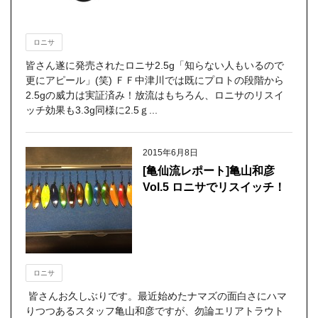
ロニサ
皆さん遂に発売されたロニサ2.5g「知らない人もいるので
更にアピール」(笑) ＦＦ中津川では既にプロトの段階から
2.5gの威力は実証済み！放流はもちろん、ロニサのリスイ
ッチ効果も3.3g同様に2.5ｇ...
2015年6月8日
[亀仙流レポート]亀山和彦
Vol.5 ロニサでリスイッチ！
ロニサ
皆さんお久しぶりです。最近始めたナマズの面白さにハマ
りつつあるスタッフ亀山和彦ですが、勿論エリアトラウト