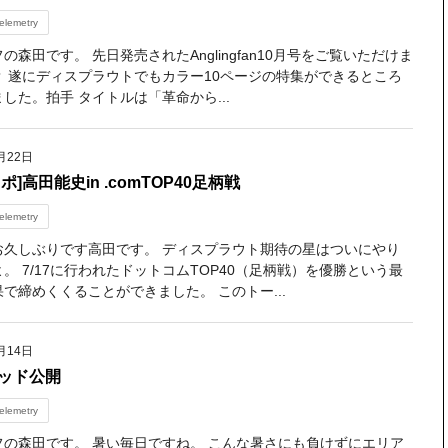
elemetry
の森田です。 先日発売されたAnglingfan10月号をご覧いただけま
？ 遂にディスプラウトでもカラー10ページの特集ができるところ
した。拍手 タイトルは「革命から...
月22日
ポ]高田能史in .comTOP40足柄戦
elemetry
お久しぶりです高田です。 ディスプラウト期待の星はついにやり
。 7/17に行われたドットコムTOP40（足柄戦）を優勝という最
で締めくくることができました。 このトー...
月14日
ロッド公開
elemetry
フの森田です。 暑い毎日ですね。 こんな暑さにも負けずにエリア