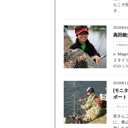
らこそ
タ...
2016年6
高田能
ν-Magn
ν- M
２タイ
のロッ
2016年1
[モニ
ポー
テレメト
皆さん
に、東山