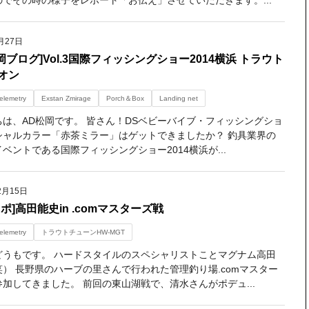
のでその時の様子をレポート「お伝え」させていただきます。...
月27日
岡ブログ]Vol.3国際フィッシングショー2014横浜 トラウト
オン
elemetry
Exstan Zmirage
Porch＆Box
Landing net
ちは、AD松岡です。 皆さん！DSベビーバイブ・フィッシングショ
シャルカラー「赤茶ミラー」はゲットできましたか？ 釣具業界の
ベントである国際フィッシングショー2014横浜が...
2月15日
ポ]高田能史in .comマスターズ戦
elemetry
トラウトチューンHW-MGT
どうもです。 ハードスタイルのスペシャリストことマグナム高田
） 長野県のハーブの里さんで行われた管理釣り場.comマスター
加してきました。 前回の東山湖戦で、清水さんがポデュ...