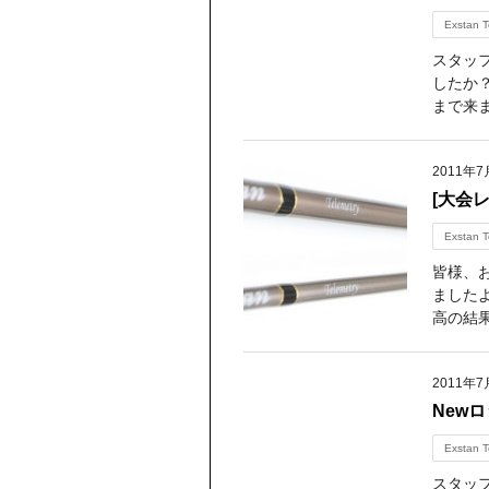
Exstan T
スタッフ
したか
まで来ま
2011年7
[大会レ
Exstan T
皆様、
ましたよ
高の結果
2011年7
New
Exstan T
スタッ