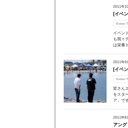
2011年1
[イベ
Exstan T
イベン
も我々
は栄養ド
2011年9
[イベ
Exstan T
皆さん
をスタ
ア」です
2011年8
アング