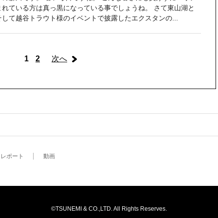
まれている方は真っ黒になっている事でしょうね。 さて東山湖と
そして越谷トラウト様のイベントで披露したエクスタンの...
1
2
次へ
レポート
動画
©TSUNEMI & CO.,LTD. All Rights Reserves.