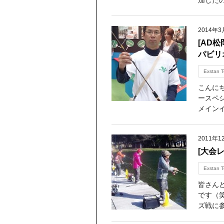
加した
2014年3
[AD松
パビリ
Exstan T
こんに
ースペ
メインイ
2011年1
[大会レ
Exstan T
皆さん
です（笑
ズ戦に参