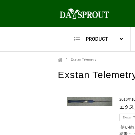
PRODUCT
Exstan Telemetry
Exstan Telemetr
2016年1
エクス
Exstan T
使い続
結果・