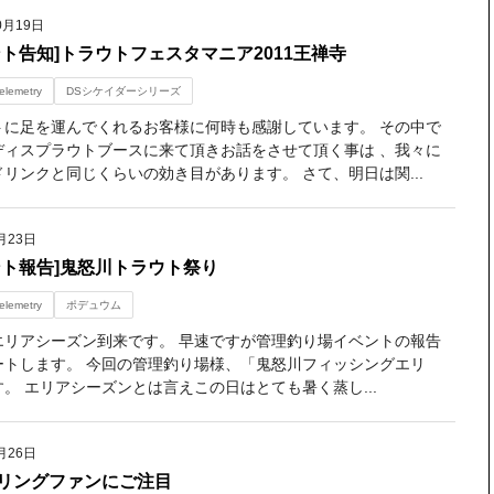
0月19日
ント告知]トラウトフェスタマニア2011王禅寺
elemetry
DSシケイダーシリーズ
トに足を運んでくれるお客様に何時も感謝しています。 その中で
ディスプラウトブースに来て頂きお話をさせて頂く事は 、我々に
リンクと同じくらいの効き目があります。 さて、明日は関...
月23日
ント報告]鬼怒川トラウト祭り
elemetry
ポデュウム
エリアシーズン到来です。 早速ですが管理釣り場イベントの報告
ートします。 今回の管理釣り場様、「鬼怒川フィッシングエリ
。 エリアシーズンとは言えこの日はとても暑く蒸し...
月26日
リングファンにご注目