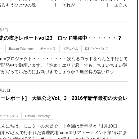
宿るもうひとつの魂・・・・！ それが・・・・・・・！ エクス
月3日
史の呟きレポートvol.23 ロッド開発中・・・・・・？
um
Exstan Telemetry
チャタクラ
ポデュウム
DSベビーバイブ
agnumプロジェクト・・・・・・・・次なるロッドをなんと平行して
プ開発中で御座います。「進め！エリア君」でも、ちょいちょい謎
ドが写っていたのにお気づきでしょうか？無塗装の黒いロッ...
月13日
ターレポート] 大堀公之Vol、3 2016年新年最初の大会レ
ト
リーエステル
Exstan Telemetry
こんにちは。モニターの大堀です！今回は新年早々「1月10日」
湖FAさんで行われた管理釣場.comエリアトーナメント第1戦に参