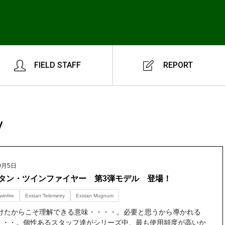
FIELD STAFF
REPORT
y
0月5日
タン・ツインファイヤー 第3弾モデル 登場！
winfire
Exstan Telemetry
Exstan Mugnum
けたからこそ理解できる意味・・・・。必要と思うから導かれる
・・・。個性あるスタッフ達がシリーズ中、最も使用頻度が高いか