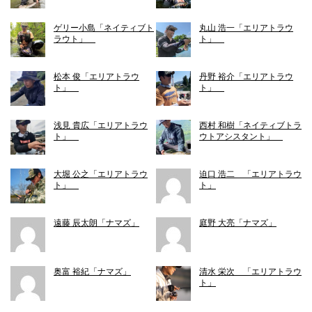
ゲリー小島「ネイティブト
丸山 浩一「エリアトラウ
ラウト」
ト」
松本 俊「エリアトラウ
丹野 裕介「エリアトラウ
ト」
ト」
浅見 貴広「エリアトラウ
西村 和樹「ネイティブトラ
ト」
ウトアシスタント」
大堀 公之「エリアトラウ
迫口 浩二 「エリアトラウ
ト」
ト」
遠藤 辰太朗「ナマズ」
庭野 大亮「ナマズ」
奥富 裕紀「ナマズ」
清水 栄次 「エリアトラウ
ト」