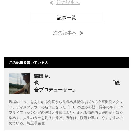
前の記事へ
記事一覧
次の記事へ
この記事を書いている人
森田 純
也 「総
合プロデューサー」
現場の「今」をあらゆる角度から見極め具現化を試みる企画開発スタッ
フ。ディスプラウトの名作となった「GJ」の生みの親。長年のルアー＆
フライフィッシングの経験と知識により生まれる独創的な発想が人気を
集める。人生の大半を釣りに捧げ、近年は、渓流や湖の「今」を追い求
めている。埼玉県在住