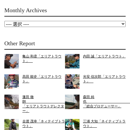
Monthly Archives
Other Report
亀山 和彦「エリアトラウ
内田 誠「エリアトラウト」
ト」
高田 能史「エリアトラウ
光安 信次郎「エリアトラウ
ト」
ト」
蓬田 徹
森田 純
朗
「エリアトラウトデレクタ
「総合プロデューサー」
ー」
去渡 茂幸「ネィテイブトラ
三浦 大知「ネイティブトラ
ウト」
ウト」