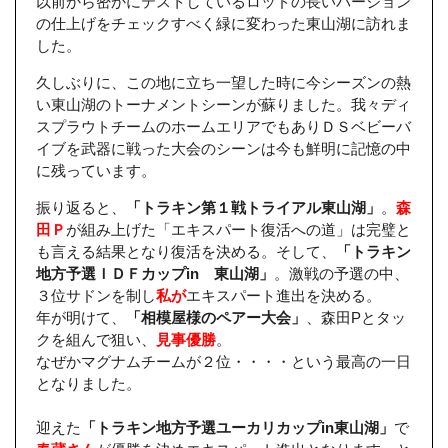
以前から密かにテストしているロッドの長いバージョン
の仕上げをチェックすべく緑に変わった東山湖に訪れま
した。
久しぶりに、この地に立ち一望した時に今シーズンの熱
い東山湖のトーナメントシーンが蘇りました。我々ディ
スプラウトチームのホームエリアでもありＤＳベビーバ
イブを武器に戦った大会のシーンは今も鮮明に記憶の中
に残っています。
振り返ると、
「トラキン第１戦トライアル東山湖」
。
森
田Ｐ
が組み上げた「エキスパート復活への道」は完璧と
も言える結果となり復活を決める。そして、
「トラキン
地方予選ＩＤＦカップin 東山湖」
。激戦の予選の中、
３位サドンを制し
私が
エキスパート進出を決める。
年が明けて、
「相模屋様のペアー大会」
、森田Pとタッ
クを組んで狙い、
見事優勝
。
なぜかマグナムチームが２位・・・・という最高の一日
となりました。
迎えた
「トラキン地方予選ユーカリカップin東山湖」
で