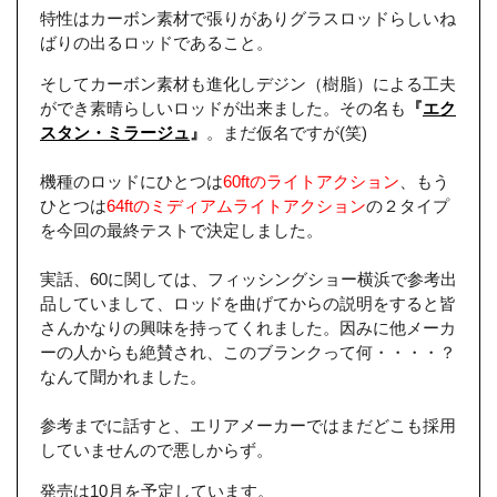
特性はカーボン素材で張りがありグラスロッドらしいね
ばりの出るロッドであること。
そしてカーボン素材も進化しデジン（樹脂）による工夫
ができ素晴らしいロッドが出来ました。その名も
『
エク
スタン・ミラージュ
』
。まだ仮名ですが(笑)
機種のロッドにひとつは
60ftのライトアクション
、もう
ひとつは
64ftのミディアムライトアクション
の２タイプ
を今回の最終テストで決定しました。
実話、60に関しては、フィッシングショー横浜で参考出
品していまして、ロッドを曲げてからの説明をすると皆
さんかなりの興味を持ってくれました。因みに他メーカ
ーの人からも絶賛され、このブランクって何・・・・？
なんて聞かれました。
参考までに話すと、エリアメーカーではまだどこも採用
していませんので悪しからず。
発売は10月を予定しています。