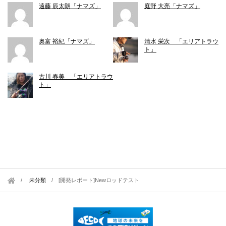
遠藤 辰太朗「ナマズ」
庭野 大亮「ナマズ」
奥富 裕紀「ナマズ」
清水 栄次 「エリアトラウ
ト」
古川 春美 「エリアトラウ
ト」
未分類
/
[開発レポート]Newロッドテスト