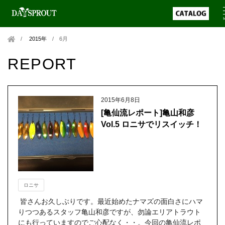
2015年
/
6月
REPORT
2015年6月8日
[亀仙流レポート]亀山和彦
Vol.5 ロニサでリスイッチ！
ロニサ
皆さんお久しぶりです。最近始めたナマズの面白さにハマ
りつつあるスタッフ亀山和彦ですが、勿論エリアトラウト
にも行っていますのでご心配なく・・。今回の亀仙流レポ