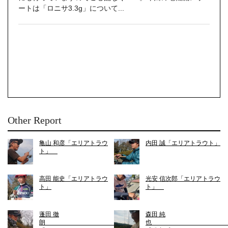
ートは「ロニサ3.3g」について...
Other Report
亀山 和彦「エリアトラウ
内田 誠「エリアトラウト」
ト」
高田 能史「エリアトラウ
光安 信次郎「エリアトラウ
ト」
ト」
蓬田 徹
森田 純
朗