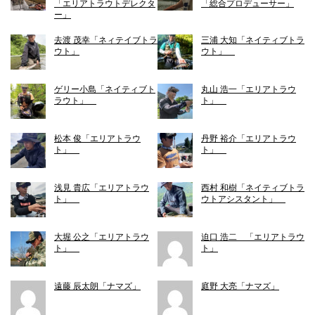
「エリアトラウトデレクタ
「総合プロデューサー」
ー」
去渡 茂幸「ネィテイブトラ
三浦 大知「ネイティブトラ
ウト」
ウト」
ゲリー小島「ネイティブト
丸山 浩一「エリアトラウ
ラウト」
ト」
松本 俊「エリアトラウ
丹野 裕介「エリアトラウ
ト」
ト」
浅見 貴広「エリアトラウ
西村 和樹「ネイティブトラ
ト」
ウトアシスタント」
大堀 公之「エリアトラウ
迫口 浩二 「エリアトラウ
ト」
ト」
遠藤 辰太朗「ナマズ」
庭野 大亮「ナマズ」