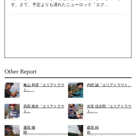
す。さて、予定よりも遅れたニューロッド「エク...
Other Report
亀山 和彦「エリアトラウ
内田 誠「エリアトラウト」
ト」
高田 能史「エリアトラウ
光安 信次郎「エリアトラウ
ト」
ト」
蓬田 徹
森田 純
朗