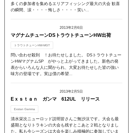
多くの参加者を集めるエリアフィッシング最大の大会 歓喜
の瞬間、涙・・・・悔しさ・・・・笑い...
2013年2月6日
マグナムチューンDSトラウトチューンHW出荷
トラウトチューンHW-MGT
問い合わせ殺到 ！お待たせしました。 DSトラウトチュー
ンHWマグナムSP がやっと上がってきました。新色の発
表からいろんな人に聞かられ、大変お待たせした皆の強い
味方の登場です。実は僕の希望...
2013年2月5日
Eｘｓｔａｎ ガンマ 612UL リリース
Exstan Gamma
清水栄次ニューロッド説明皆さんご無沙汰です。大会も最
盛期となりトラキンの大会も残すとこあと２戦となりまし
た。私も今シーズンは大会を楽しみ積極的に参加していま