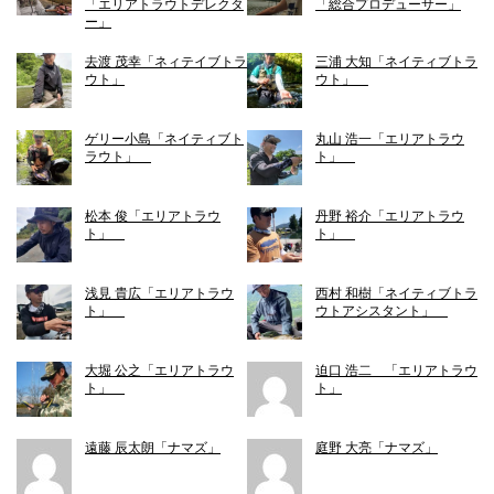
「エリアトラウトデレクタ
「総合プロデューサー」
ー」
去渡 茂幸「ネィテイブトラ
三浦 大知「ネイティブトラ
ウト」
ウト」
ゲリー小島「ネイティブト
丸山 浩一「エリアトラウ
ラウト」
ト」
松本 俊「エリアトラウ
丹野 裕介「エリアトラウ
ト」
ト」
浅見 貴広「エリアトラウ
西村 和樹「ネイティブトラ
ト」
ウトアシスタント」
大堀 公之「エリアトラウ
迫口 浩二 「エリアトラウ
ト」
ト」
遠藤 辰太朗「ナマズ」
庭野 大亮「ナマズ」