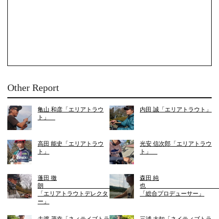
Other Report
亀山 和彦「エリアトラウ
内田 誠「エリアトラウト」
ト」
高田 能史「エリアトラウ
光安 信次郎「エリアトラウ
ト」
ト」
蓬田 徹
森田 純
朗
「エリアトラウトデレクタ
「総合プロデューサー」
ー」