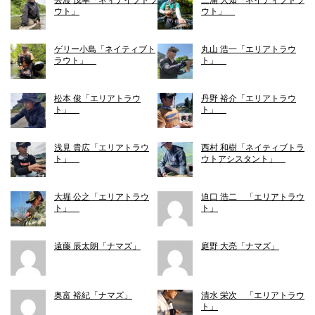
去渡 茂幸「ネィテイブトラ
三浦 大知「ネイティブトラ
ウト」
ウト」
ゲリー小島「ネイティブト
丸山 浩一「エリアトラウ
ラウト」
ト」
松本 俊「エリアトラウ
丹野 裕介「エリアトラウ
ト」
ト」
浅見 貴広「エリアトラウ
西村 和樹「ネイティブトラ
ト」
ウトアシスタント」
大堀 公之「エリアトラウ
迫口 浩二 「エリアトラウ
ト」
ト」
遠藤 辰太朗「ナマズ」
庭野 大亮「ナマズ」
奥富 裕紀「ナマズ」
清水 栄次 「エリアトラウ
ト」