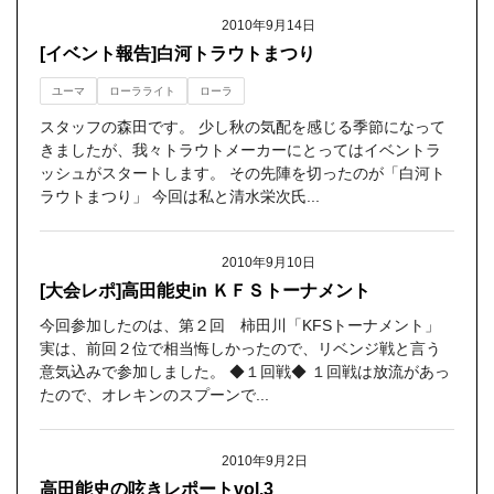
2010年9月14日
[イベント報告]白河トラウトまつり
ユーマ
ローラライト
ローラ
スタッフの森田です。 少し秋の気配を感じる季節になって
きましたが、我々トラウトメーカーにとってはイベントラ
ッシュがスタートします。 その先陣を切ったのが「白河ト
ラウトまつり」 今回は私と清水栄次氏...
2010年9月10日
[大会レポ]高田能史in ＫＦＳトーナメント
今回参加したのは、第２回 柿田川「KFSトーナメント」
実は、前回２位で相当悔しかったので、リベンジ戦と言う
意気込みで参加しました。 ◆１回戦◆ １回戦は放流があっ
たので、オレキンのスプーンで...
2010年9月2日
高田能史の呟きレポートvol.3