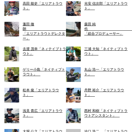
高田 能史「エリアトラウ
光安 信次郎「エリアトラウ
ト」
ト」
蓬田 徹
森田 純
朗
「エリアトラウトデレクタ
「総合プロデューサー」
ー」
去渡 茂幸「ネィテイブトラ
三浦 大知「ネイティブトラ
ウト」
ウト」
ゲリー小島「ネイティブト
丸山 浩一「エリアトラウ
ラウト」
ト」
松本 俊「エリアトラウ
丹野 裕介「エリアトラウ
ト」
ト」
浅見 貴広「エリアトラウ
西村 和樹「ネイティブトラ
ト」
ウトアシスタント」
大堀 公之「エリアトラウ
迫口 浩二 「エリアトラウ