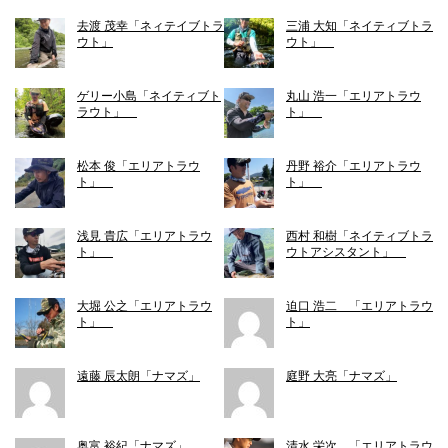
去渡 茂幸「ネィテイブトラ
三浦 大知「ネイティブトラ
ウト」
ウト」
ゲリー小島「ネイティブト
丸山 浩一「エリアトラウ
ラウト」
ト」
松本 俊「エリアトラウ
丹野 裕介「エリアトラウ
ト」
ト」
浅見 貴広「エリアトラウ
西村 和樹「ネイティブトラ
ト」
ウトアシスタント」
大堀 公之「エリアトラウ
迫口 浩二 「エリアトラウ
ト」
ト」
遠藤 辰太朗「ナマズ」
庭野 大亮「ナマズ」
奥富 裕紀「ナマズ」
清水 栄次 「エリアトラウ