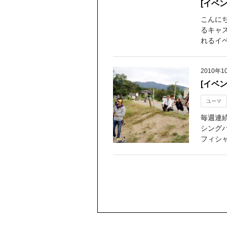
[イベ
こんに
るキャ
れるイベ
2010年1
[イベ
ユーマ
毎週連
シング
フィシャ