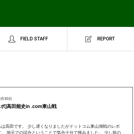
FIELD STAFF
REPORT
0月30日
ポ]高田能史in .com東山戦
ちは高田です。 少し遅くなりましたがドットコム東山湖戦のレポ
す。 地元での試合ということで気合十分で挑みました。 少し前の