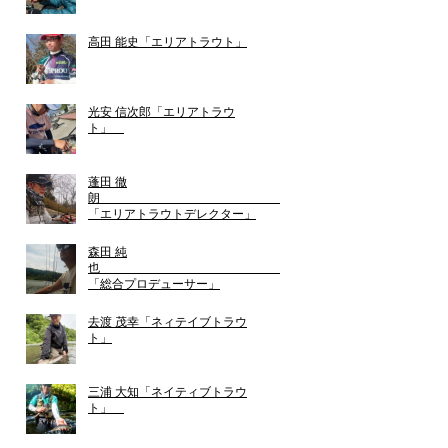
高田 能史「エリアトラウト」
光安 信次郎「エリアトラウ
ト」
蓬田 徹
朗
「エリアトラウトデレクター」
森田 純
也
「総合プロデューサー」
去渡 茂幸「ネィテイブトラウ
ト」
三浦 大知「ネイティブトラウ
ト」