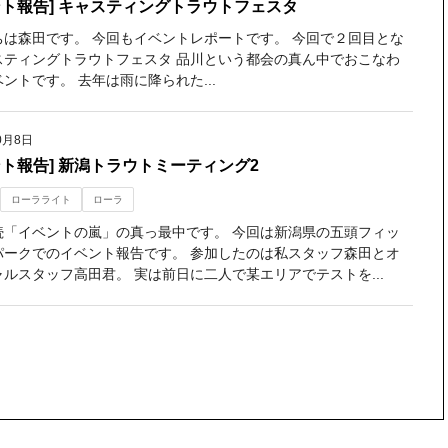
ント報告] キャスティングトラウトフェスタ
ちは森田です。 今回もイベントレポートです。 今回で２回目とな
スティングトラウトフェスタ 品川という都会の真ん中でおこなわ
ントです。 去年は雨に降られた...
0月8日
ント報告] 新潟トラウトミーティング2
ローラライト
ローラ
続「イベントの嵐」の真っ最中です。 今回は新潟県の五頭フィッ
パークでのイベント報告です。 参加したのは私スタッフ森田とオ
ルスタッフ高田君。 実は前日に二人で某エリアでテストを...