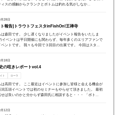
ティスの感触からクランクとボトムは釣れる気がしなか...
0月28日
ト報告]トラウトフェスタinFishOn!王禅寺
ちは森田です。 少し遅くなりましたがイベント報告をいたしま
このイベントは平日開催にも関わらず、毎年多くのエリアファンで
ベントです。 我々も今回で３回目の出展です。 今回はスタ...
0月18日
史の呟きレポートvol.4
イト
ローラ
ちは高田です。 ここ最近はイベントに参加し皆様と会える機会が
新潟五頭イベントでは初のセミナーもやらせて頂きました。 最初
せば良いのかと分からず森田氏に相談すると・・・ 「ボト...
0月12日