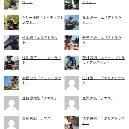
ウト」
ウト」
ゲリー小島「ネイティブト
丸山 浩一「エリアトラウ
ラウト」
ト」
松本 俊「エリアトラウ
丹野 裕介「エリアトラウ
ト」
ト」
浅見 貴広「エリアトラウ
西村 和樹「ネイティブトラ
ト」
ウトアシスタント」
大堀 公之「エリアトラウ
迫口 浩二 「エリアトラウ
ト」
ト」
遠藤 辰太朗「ナマズ」
庭野 大亮「ナマズ」
奥富 裕紀「ナマズ」
清水 栄次 「エリアトラウ
ト」