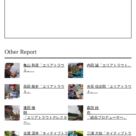
Other Report
亀山 和彦「エリアトラウ
内田 誠「エリアトラウト」
ト」
高田 能史「エリアトラウ
光安 信次郎「エリアトラウ
ト」
ト」
蓬田 徹
森田 純
朗
「エリアトラウトデレクタ
「総合プロデューサー」
ー」
去渡 茂幸「ネィテイブトラ
三浦 大知「ネイティブトラ