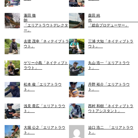
蓬田 徹
森田 純
朗
「エリアトラウトデレクタ
「総合プロデューサー」
ー」
去渡 茂幸「ネィテイブトラ
三浦 大知「ネイティブトラ
ウト」
ウト」
ゲリー小島「ネイティブト
丸山 浩一「エリアトラウ
ラウト」
ト」
松本 俊「エリアトラウ
丹野 裕介「エリアトラウ
ト」
ト」
浅見 貴広「エリアトラウ
西村 和樹「ネイティブトラ
ト」
ウトアシスタント」
大堀 公之「エリアトラウ
迫口 浩二 「エリアトラウ
ト」
ト」