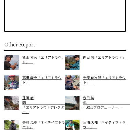
Other Report
亀山 和彦「エリアトラウ
内田 誠「エリアトラウト」
ト」
高田 能史「エリアトラウ
光安 信次郎「エリアトラウ
ト」
ト」
蓬田 徹
森田 純
朗
「エリアトラウトデレクタ
「総合プロデューサー」
ー」
去渡 茂幸「ネィテイブトラ
三浦 大知「ネイティブトラ
ウト」
ウト」