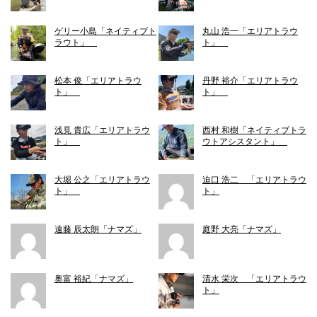
ゲリー小島「ネイティブト
丸山 浩一「エリアトラウ
ラウト」
ト」
松本 俊「エリアトラウ
丹野 裕介「エリアトラウ
ト」
ト」
浅見 貴広「エリアトラウ
西村 和樹「ネイティブトラ
ト」
ウトアシスタント」
大堀 公之「エリアトラウ
迫口 浩二 「エリアトラウ
ト」
ト」
遠藤 辰太朗「ナマズ」
庭野 大亮「ナマズ」
奥富 裕紀「ナマズ」
清水 栄次 「エリアトラウ
ト」