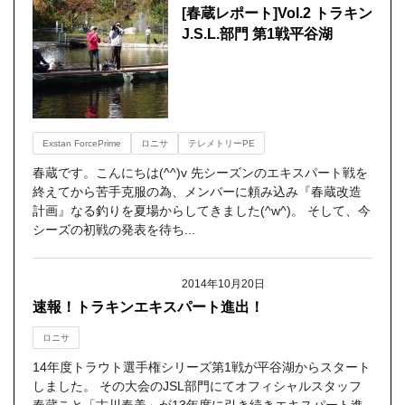
[春蔵レポート]Vol.2 トラキン
J.S.L.部門 第1戦平谷湖
Exstan ForcePrime
ロニサ
テレメトリーPE
春蔵です。こんにちは(^^)v 先シーズンのエキスパート戦を
終えてから苦手克服の為、メンバーに頼み込み『春蔵改造
計画』なる釣りを夏場からしてきました(^w^)。 そして、今
シーズの初戦の発表を待ち...
2014年10月20日
速報！トラキンエキスパート進出！
ロニサ
14年度トラウト選手権シリーズ第1戦が平谷湖からスタート
しました。 その大会のJSL部門にてオフィシャルスタッフ