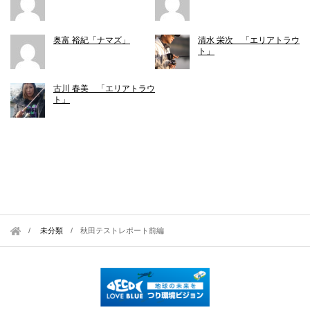
奥富 裕紀「ナマズ」
清水 栄次 「エリアトラウ
ト」
古川 春美 「エリアトラウ
ト」
未分類
/
秋田テストレポート前編