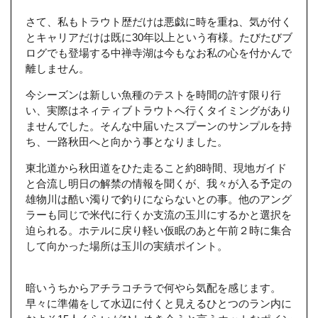
さて、私もトラウト歴だけは悪戯に時を重ね、気が付く
とキャリアだけは既に30年以上という有様。たびたびブ
ログでも登場する中禅寺湖は今もなお私の心を付かんで
離しません。
今シーズンは新しい魚種のテストを時間の許す限り行
い、実際はネィティブトラウトへ行くタイミングがあり
ませんでした。そんな中届いたスプーンのサンプルを持
ち、一路秋田へと向かう事となりました。
東北道から秋田道をひた走ること約8時間、現地ガイド
と合流し明日の解禁の情報を聞くが、我々が入る予定の
雄物川は酷い濁りで釣りにならないとの事。他のアング
ラーも同じで米代に行くか支流の玉川にするかと選択を
迫られる。ホテルに戻り軽い仮眠のあと午前２時に集合
して向かった場所は玉川の実績ポイント。
暗いうちからアチラコチラで何やら気配を感じます。
早々に準備をして水辺に付くと見えるひとつのラン内に