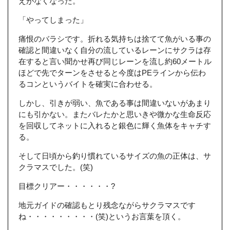
えがなくなった。
「やってしまった」
痛恨のバラシです。折れる気持ちは捨てて魚がいる事の
確認と間違いなく自分の流しているレーンにサクラは存
在すると言い聞かせ再び同じレーンを流し約60メートル
ほどで先でターンをさせると今度はPEラインから伝わ
るコンというバイトを確実に合わせる。
しかし、引きが弱い、魚である事は間違いないがあまり
にも引かない。またバレたかと思いきや微かな生命反応
を回収してネットに入れると銀色に輝く魚体をキャチす
る。
そして日頃から釣り慣れているサイズの魚の正体は、サ
クラマスでした。(笑)
目標クリアー・・・・・・?
地元ガイドの確認もとり残念ながらサクラマスです
ね・・・・・・・・・(笑)というお言葉を頂く。