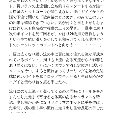
およそ15人くらいがひしめき会うと言うホットなポイン
ト。長いランの上流側に立ち釣りをスタートするが誰一
人待望のヒットコールが聞こえない。後にガイドからの
話で下流で聞いた「歓声後のどよめき」のみでこのラン
の釣果は確認できていない。気が付くと日も上がりおま
けに釣り人も数名残す程度の上りの早さ。一旦車に戻り
次のポイントを見て回るが、やはり雄物川で勝負しよう
という事で酷い濁りを少しでも和らげてくれる現地ガイ
ドのシークレットポイントへと向かう・・・・・・・。
川幅は広くなり緩い流の中に更に強く流れる流が形成さ
れているポイント。濁りも上流にある支流からの影響も
あり酷くはない、とにかくダウンで流し定位させ誘いチ
ャンスを待つ。すると流れきってリーリングを始めた途
端に鈍いバイトを感じロッドで合わせると生命反応がグ
イグイと伝わり首を振る手ごたへ。
流れにのり上流へと登ってくるのと同時にリールを巻き
すんなり足元まで寄せると体高のあるサクラマスを確
認、少し前かがみになりサクラマスネットに手を伸ばし
た瞬間、横の重く早い流れに走り出し生命反応の手ごた