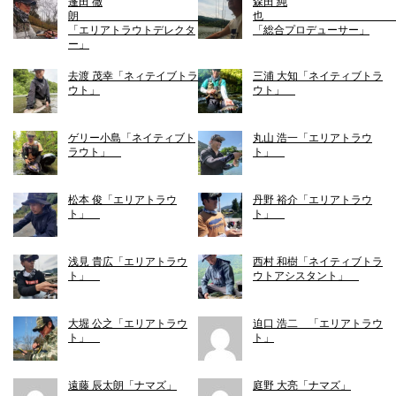
蓬田 徹
森田 純
朗
「エリアトラウトデレクタ
「総合プロデューサー」
ー」
去渡 茂幸「ネィテイブトラ
三浦 大知「ネイティブトラ
ウト」
ウト」
ゲリー小島「ネイティブト
丸山 浩一「エリアトラウ
ラウト」
ト」
松本 俊「エリアトラウ
丹野 裕介「エリアトラウ
ト」
ト」
浅見 貴広「エリアトラウ
西村 和樹「ネイティブトラ
ト」
ウトアシスタント」
大堀 公之「エリアトラウ
迫口 浩二 「エリアトラウ
ト」
ト」
遠藤 辰太朗「ナマズ」
庭野 大亮「ナマズ」