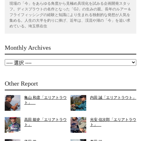
現場の「今」をあらゆる角度から見極め具現化を試みる企画開発スタッ
フ。ディスプラウトの名作となった「GJ」の生みの親。長年のルアー＆
フライフィッシングの経験と知識により生まれる独創的な発想が人気を
集める。人生の大半を釣りに捧げ、近年は、渓流や湖の「今」を追い求
めている。埼玉県在住
Monthly Archives
Other Report
亀山 和彦「エリアトラウ
内田 誠「エリアトラウト」
ト」
高田 能史「エリアトラウ
光安 信次郎「エリアトラウ
ト」
ト」