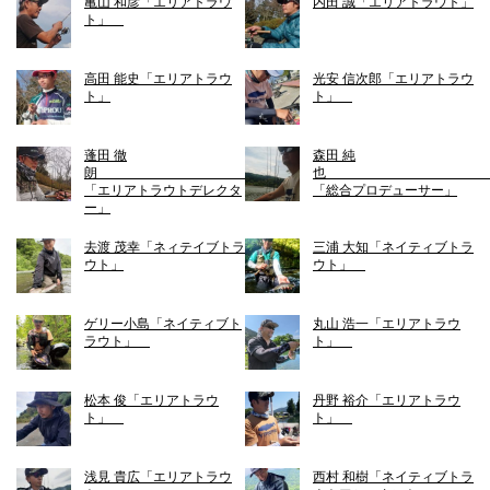
亀山 和彦「エリアトラウ
内田 誠「エリアトラウト」
ト」
高田 能史「エリアトラウ
光安 信次郎「エリアトラウ
ト」
ト」
蓬田 徹
森田 純
朗
「エリアトラウトデレクタ
「総合プロデューサー」
ー」
去渡 茂幸「ネィテイブトラ
三浦 大知「ネイティブトラ
ウト」
ウト」
ゲリー小島「ネイティブト
丸山 浩一「エリアトラウ
ラウト」
ト」
松本 俊「エリアトラウ
丹野 裕介「エリアトラウ
ト」
ト」
浅見 貴広「エリアトラウ
西村 和樹「ネイティブトラ