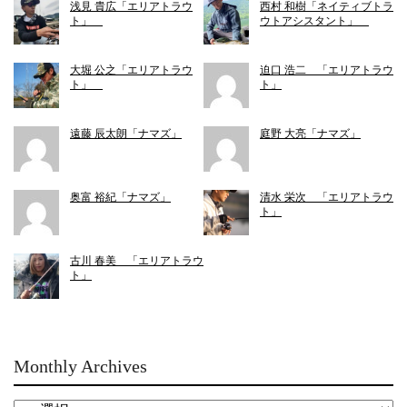
浅見 貴広「エリアトラウ
西村 和樹「ネイティブトラ
ト」
ウトアシスタント」
大堀 公之「エリアトラウ
迫口 浩二 「エリアトラウ
ト」
ト」
遠藤 辰太朗「ナマズ」
庭野 大亮「ナマズ」
奥富 裕紀「ナマズ」
清水 栄次 「エリアトラウ
ト」
古川 春美 「エリアトラウ
ト」
Monthly Archives