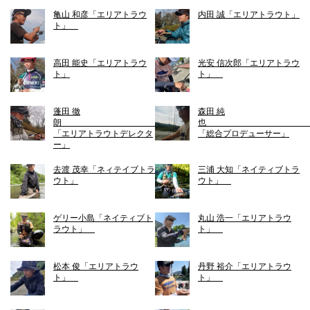
亀山 和彦「エリアトラウ
内田 誠「エリアトラウト」
ト」
高田 能史「エリアトラウ
光安 信次郎「エリアトラウ
ト」
ト」
蓬田 徹
森田 純
朗
「エリアトラウトデレクタ
「総合プロデューサー」
ー」
去渡 茂幸「ネィテイブトラ
三浦 大知「ネイティブトラ
ウト」
ウト」
ゲリー小島「ネイティブト
丸山 浩一「エリアトラウ
ラウト」
ト」
松本 俊「エリアトラウ
丹野 裕介「エリアトラウ
ト」
ト」