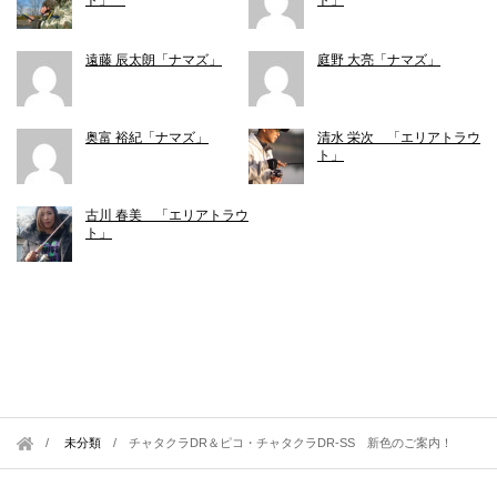
ト」
ト」
遠藤 辰太朗「ナマズ」
庭野 大亮「ナマズ」
奥富 裕紀「ナマズ」
清水 栄次 「エリアトラウ
ト」
古川 春美 「エリアトラウ
ト」
未分類
/
チャタクラDR＆ピコ・チャタクラDR-SS 新色のご案内！