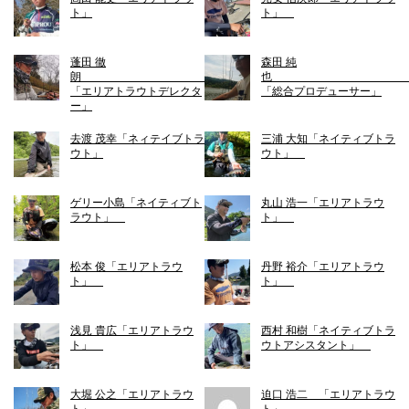
ト」
ト」
蓬田 徹
森田 純
朗
「エリアトラウトデレクタ
「総合プロデューサー」
ー」
去渡 茂幸「ネィテイブトラ
三浦 大知「ネイティブトラ
ウト」
ウト」
ゲリー小島「ネイティブト
丸山 浩一「エリアトラウ
ラウト」
ト」
松本 俊「エリアトラウ
丹野 裕介「エリアトラウ
ト」
ト」
浅見 貴広「エリアトラウ
西村 和樹「ネイティブトラ
ト」
ウトアシスタント」
大堀 公之「エリアトラウ
迫口 浩二 「エリアトラウ