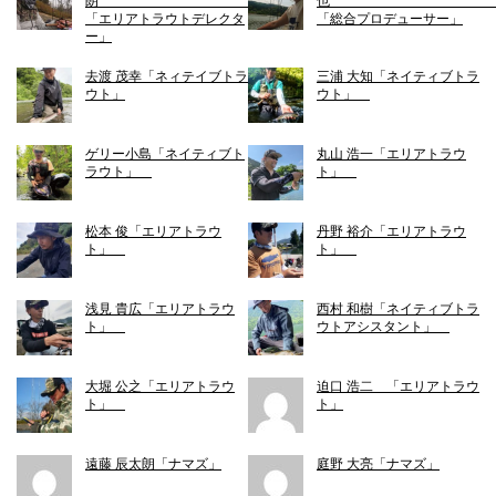
朗
「エリアトラウトデレクタ
「総合プロデューサー」
ー」
去渡 茂幸「ネィテイブトラ
三浦 大知「ネイティブトラ
ウト」
ウト」
ゲリー小島「ネイティブト
丸山 浩一「エリアトラウ
ラウト」
ト」
松本 俊「エリアトラウ
丹野 裕介「エリアトラウ
ト」
ト」
浅見 貴広「エリアトラウ
西村 和樹「ネイティブトラ
ト」
ウトアシスタント」
大堀 公之「エリアトラウ
迫口 浩二 「エリアトラウ
ト」
ト」
遠藤 辰太朗「ナマズ」
庭野 大亮「ナマズ」