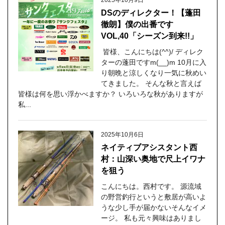
2025年10月9日
DSのディレクター！【蓬田
徹朗】僕の出番です
VOL,40「シーズン到来!!」
皆様、こんにちは(^^)/ ディレク
ターの蓬田ですm(__)m 10月に入
り朝晩と涼しくなり一気に秋めい
てきました。 そんな秋と言えば
皆様は何を思い浮かべますか？ いろいろな秋がありますが
私...
2025年10月6日
ネイティブアシスタント西
村：山深い奥地で尺上イワナ
を狙う
こんにちは。西村です。 源流域
の野営釣行というと敷居が高いよ
うな少し手が届かないそんなイメ
ージ。 私も元々興味はありまし