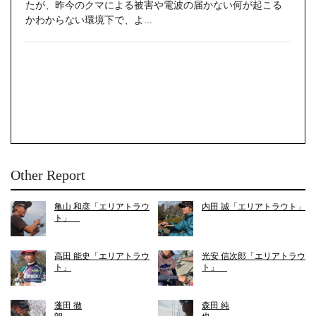
たが、昨今のクマによる被害や電波の届かない何が起こる
かわからない環境下で、よ...
Other Report
亀山 和彦「エリアトラウ
内田 誠「エリアトラウト」
ト」
高田 能史「エリアトラウ
光安 信次郎「エリアトラウ
ト」
ト」
蓬田 徹
森田 純