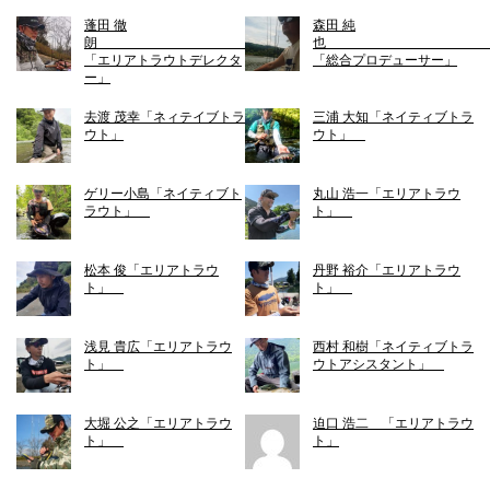
蓬田 徹
森田 純
朗
「エリアトラウトデレクタ
「総合プロデューサー」
ー」
去渡 茂幸「ネィテイブトラ
三浦 大知「ネイティブトラ
ウト」
ウト」
ゲリー小島「ネイティブト
丸山 浩一「エリアトラウ
ラウト」
ト」
松本 俊「エリアトラウ
丹野 裕介「エリアトラウ
ト」
ト」
浅見 貴広「エリアトラウ
西村 和樹「ネイティブトラ
ト」
ウトアシスタント」
大堀 公之「エリアトラウ
迫口 浩二 「エリアトラウ
ト」
ト」