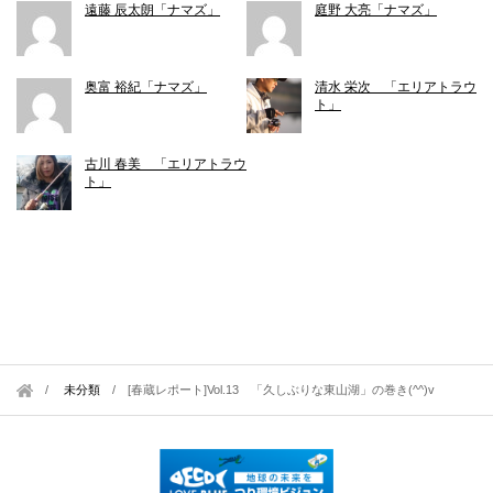
遠藤 辰太朗「ナマズ」
庭野 大亮「ナマズ」
奥富 裕紀「ナマズ」
清水 栄次 「エリアトラウ
ト」
古川 春美 「エリアトラウ
ト」
未分類
/
[春蔵レポート]Vol.13 「久しぶりな東山湖」の巻き(^^)v