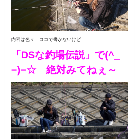
内容は色々 ココで書かないけど
「DSな釣場伝説」で(^_
−)−☆ 絶対みてねぇ～