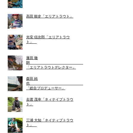
高田 能史「エリアトラウト」
光安 信次郎「エリアトラウ
ト」
蓬田 徹
朗
「エリアトラウトデレクター」
森田 純
也
「総合プロデューサー」
去渡 茂幸「ネィテイブトラウ
ト」
三浦 大知「ネイティブトラウ
ト」