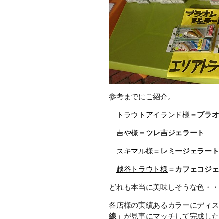
参考までにご紹介。
トラウトアイランド様
＝
ブラオ
吉や様
＝
ツレ吉ジェラート
スキマル様
＝
レミージェラート
越谷トラウト様
＝
カフェコジェ
どれも本当に美味しそうな色
各店様の実績あるカラーにディス
線」
が見事にマッチして完成した