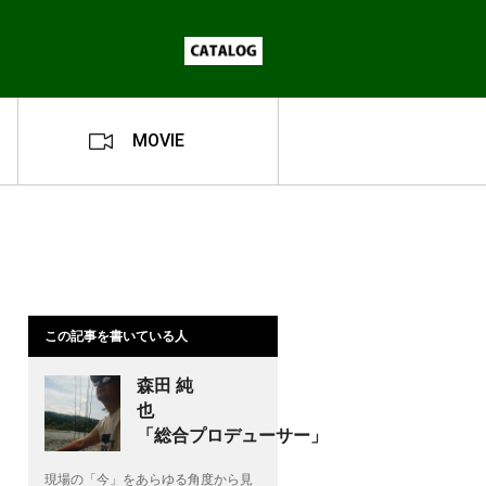
MOVIE
この記事を書いている人
森田 純
也
「総合プロデューサー」
現場の「今」をあらゆる角度から見