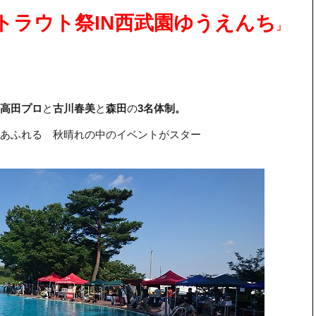
トラウト祭IN西武園ゆうえんち
」
高田プロ
と
古川春美
と
森田
の
3名体制。
あふれる 秋晴れの中のイベントがスター