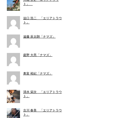
ト」
迫口 浩二 「エリアトラウ
ト」
遠藤 辰太朗「ナマズ」
庭野 大亮「ナマズ」
奥富 裕紀「ナマズ」
清水 栄次 「エリアトラウ
ト」
古川 春美 「エリアトラウ
ト」