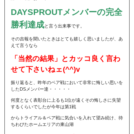
DAYSPROUTメンバーの完全
勝利達成
と言う出来事です。
その吉報を聞いたときはとても嬉しく思いましたが、あ
えて言うなら
「当然の結果」とカッコ良く言わ
せて下さいねェ(^^)v
振り返ると、昨年のペア戦において非常に悔しい思いを
したDSメンバー達・・・・・
何度となく表彰台に上るも1位が遠くその悔しさに失望
するくらいでしたが今年は第1戦
からトライアル＆ペア戦に気合いを入れて望み続け、待
ちわびたホームエリアの東山湖