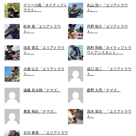
ゲリー小島「ネイティブト
丸山 浩一「エリアトラウ
ラウト」
ト」
松本 俊「エリアトラウ
丹野 裕介「エリアトラウ
ト」
ト」
浅見 貴広「エリアトラウ
西村 和樹「ネイティブトラ
ト」
ウトアシスタント」
大堀 公之「エリアトラウ
迫口 浩二 「エリアトラウ
ト」
ト」
遠藤 辰太朗「ナマズ」
庭野 大亮「ナマズ」
奥富 裕紀「ナマズ」
清水 栄次 「エリアトラウ
ト」
古川 春美 「エリアトラウ