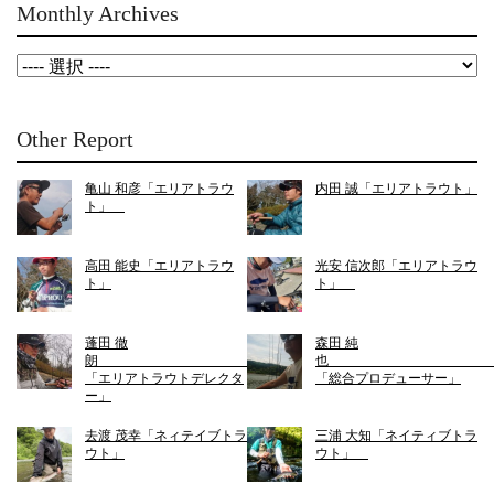
Monthly Archives
Other Report
亀山 和彦「エリアトラウ
内田 誠「エリアトラウト」
ト」
高田 能史「エリアトラウ
光安 信次郎「エリアトラウ
ト」
ト」
蓬田 徹
森田 純
朗
「エリアトラウトデレクタ
「総合プロデューサー」
ー」
去渡 茂幸「ネィテイブトラ
三浦 大知「ネイティブトラ
ウト」
ウト」