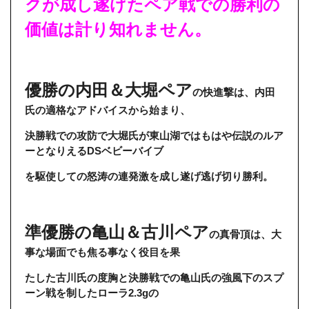
クが成し遂げたペア戦での勝利の
価値は計り知れません。
優勝の内田＆大堀ペア
の快進撃は、内田
氏の適格なアドバイスから始まり、
決勝戦での
攻防で大堀氏が東山湖ではもはや伝説のルア
ーとなりえるDSベビーバイブ
を駆使しての
怒涛の連発激を成し遂げ逃げ切り勝利。
準優勝の亀山＆古川ペア
の真骨頂は、大
事な場面でも焦る事なく役目を果
たした古川氏の
度胸と決勝戦での亀山氏の強風下のスプ
ーン戦を制したローラ2.3gの