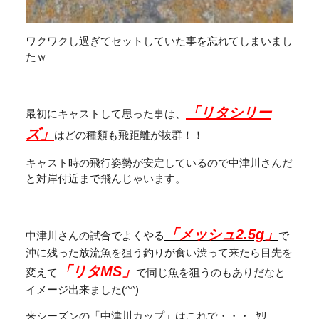
ワクワクし過ぎてセットしていた事を忘れてしまいまし
たｗ
「リタシリー
最初にキャストして思った事は、
ズ」
はどの種類も飛距離が抜群！！
キャスト時の飛行姿勢が安定しているので中津川さんだ
と対岸付近まで飛んじゃいます。
「メッシュ2.5g」
中津川さんの試合でよくやる
で
沖に残った放流魚を狙う釣りが食い渋って来たら目先を
「リタMS」
変えて
で同じ魚を狙うのもありだなと
イメージ出来ました(^^)
来シーズンの「中津川カップ」はこれで・・・ﾆﾔﾘ