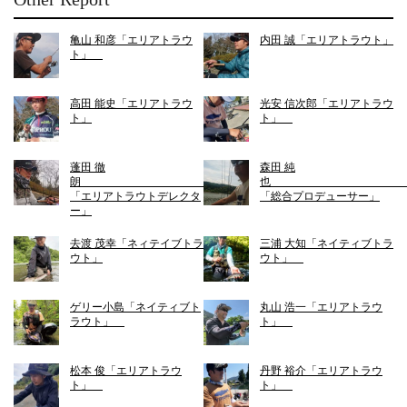
亀山 和彦「エリアトラウ
内田 誠「エリアトラウト」
ト」
高田 能史「エリアトラウ
光安 信次郎「エリアトラウ
ト」
ト」
蓬田 徹
森田 純
朗
「エリアトラウトデレクタ
「総合プロデューサー」
ー」
去渡 茂幸「ネィテイブトラ
三浦 大知「ネイティブトラ
ウト」
ウト」
ゲリー小島「ネイティブト
丸山 浩一「エリアトラウ
ラウト」
ト」
松本 俊「エリアトラウ
丹野 裕介「エリアトラウ
ト」
ト」