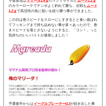
予選放流は
マリーダ1.6ｇ
のマグミサイルと
ムート1.2ｇ
のカラーローテでテンポよく釣れて勝ち、次戦も
ムート
1.2ｇ
で高活性の魚に狙いを絞り勝つ事ができました。
この日は巻スピードをスローにしすぎるとと食い遊ばれ
てフッキングまで持ち込めない事が多々あったので、巻
きスピードを落とさないようにすると、「コン！」っと
気持ちのいいバイトが連発しました！
予選後半からは
イーグルプレーヤーGJ
が効き出した事