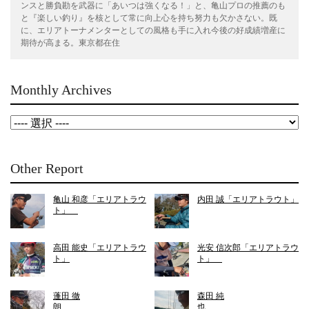
ンスと勝負勘を武器に「あいつは強くなる！」と、亀山プロの推薦のも
と『楽しい釣り』を核として常に向上心を持ち努力も欠かさない。既
に、エリアトーナメンターとしての風格も手に入れ今後の好成績増産に
期待が高まる。東京都在住
Monthly Archives
Other Report
亀山 和彦「エリアトラウ
内田 誠「エリアトラウト」
ト」
高田 能史「エリアトラウ
光安 信次郎「エリアトラウ
ト」
ト」
蓬田 徹
森田 純
朗