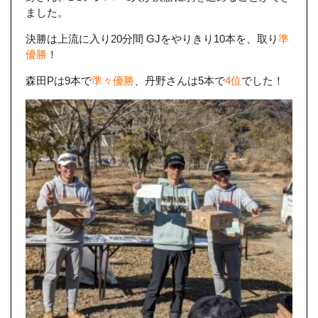
ました。
決勝は上流に入り20分間 GJをやりきり10本を、取り
準
優勝
！
森田Pは9本で
準々優勝
、丹野さんは5本で
4位
でした！