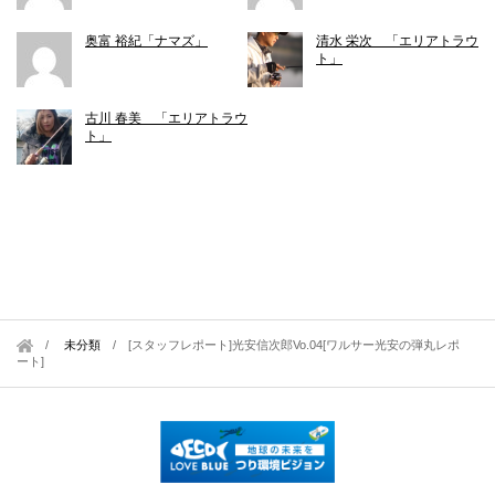
奥富 裕紀「ナマズ」
清水 栄次 「エリアトラウ
ト」
古川 春美 「エリアトラウ
ト」
未分類
/
[スタッフレポート]光安信次郎Vo.04[ワルサー光安の弾丸レポ
ート]