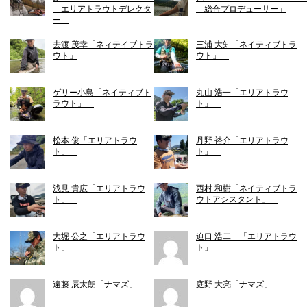
「エリアトラウトデレクタ
「総合プロデューサー」
ー」
去渡 茂幸「ネィテイブトラ
三浦 大知「ネイティブトラ
ウト」
ウト」
ゲリー小島「ネイティブト
丸山 浩一「エリアトラウ
ラウト」
ト」
松本 俊「エリアトラウ
丹野 裕介「エリアトラウ
ト」
ト」
浅見 貴広「エリアトラウ
西村 和樹「ネイティブトラ
ト」
ウトアシスタント」
大堀 公之「エリアトラウ
迫口 浩二 「エリアトラウ
ト」
ト」
遠藤 辰太朗「ナマズ」
庭野 大亮「ナマズ」