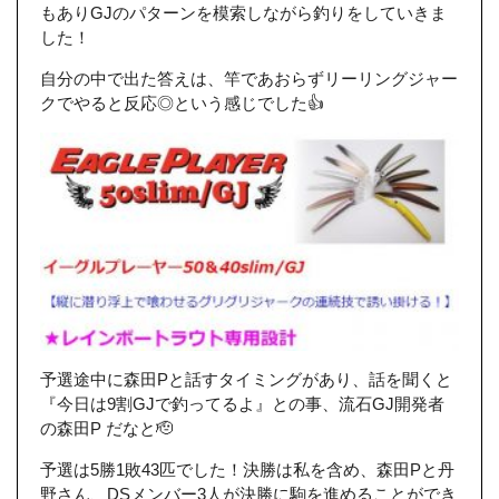
もありGJのパターンを模索しながら釣りをしていきま
した！
自分の中で出た答えは、竿であおらずリーリングジャー
クでやると反応◎という感じでした👍
予選途中に森田Pと話すタイミングがあり、話を聞くと
『今日は9割GJで釣ってるよ』との事、流石GJ開発者
の森田P だなと🫡
予選は5勝1敗43匹でした！決勝は私を含め、森田Pと丹
野さん、DSメンバー3人が決勝に駒を進めることができ