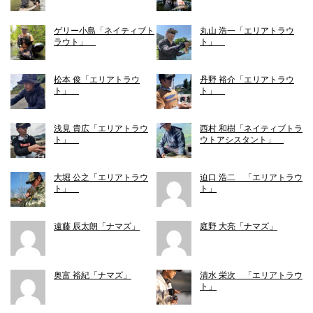
ゲリー小島「ネイティブト
丸山 浩一「エリアトラウ
ラウト」
ト」
松本 俊「エリアトラウ
丹野 裕介「エリアトラウ
ト」
ト」
浅見 貴広「エリアトラウ
西村 和樹「ネイティブトラ
ト」
ウトアシスタント」
大堀 公之「エリアトラウ
迫口 浩二 「エリアトラウ
ト」
ト」
遠藤 辰太朗「ナマズ」
庭野 大亮「ナマズ」
奥富 裕紀「ナマズ」
清水 栄次 「エリアトラウ
ト」