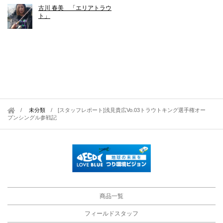
古川 春美 「エリアトラウ
ト」
未分類
/
[スタッフレポート]浅見貴広Vo.03トラウトキング選手権オー
プンシングル参戦記
商品一覧
フィールドスタッフ