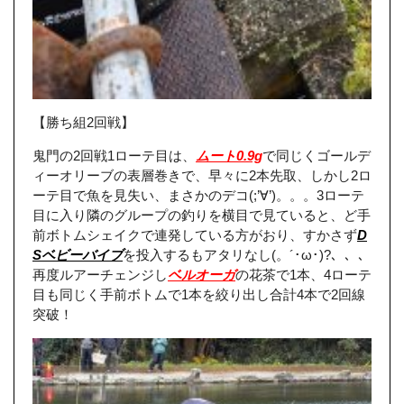
【勝ち組2回戦】
鬼門の2回戦1ローテ目は、
ムート0.9g
で同じくゴールデ
ィーオリーブの表層巻きで、早々に2本先取、しかし2ロ
ーテ目で魚を見失い、まさかのデコ(;’∀’)。。。3ローテ
目に入り隣のグループの釣りを横目で見ていると、ど手
前ボトムシェイクで連発している方がおり、すかさず
D
Sベビーバイブ
を投入するもアタリなし(。´･ω･)?、、、
再度ルアーチェンジし
ベルオーガ
の花茶で1本、4ローテ
目も同じく手前ボトムで1本を絞り出し合計4本で2回線
突破！