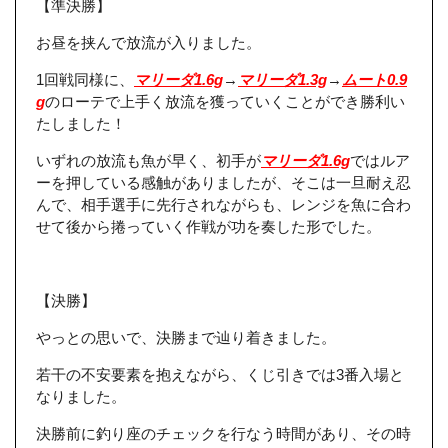
【準決勝】
お昼を挟んで放流が入りました。
1回戦同様に、
マリーダ1.6g
→
マリーダ1.3g
→
ムート0.9
g
のローテで上手く放流を獲っていくことができ勝利い
たしました！
いずれの放流も魚が早く、初手が
マリーダ1.6g
ではルア
ーを押している感触がありましたが、そこは一旦耐え忍
んで、相手選手に先行されながらも、レンジを魚に合わ
せて後から捲っていく作戦が功を奏した形でした。
【決勝】
やっとの思いで、決勝まで辿り着きました。
若干の不安要素を抱えながら、くじ引きでは3番入場と
なりました。
決勝前に釣り座のチェックを行なう時間があり、その時