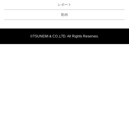
レポート
動画
©TSUNEMI & CO.,LTD. All Rights Reserves.