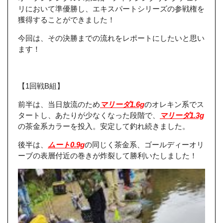
リにおいて準優勝し、エキスパートシリーズの参戦権を
獲得することができました！
今回は、その決勝までの流れをレポートにしたいと思い
ます！
【1回戦B組】
前半は、当日放流のため
マリーダ1.6g
のオレキン系でス
タートし、あたりが少なくなった段階で、
マリーダ1.3g
の茶金系カラーを投入。安定して釣れ続きました。
後半は、
ムート0.9g
の同じく茶金系、ゴールディーオリ
ーブの表層付近の巻きが炸裂して勝利いたしました！