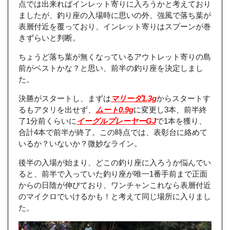
点では出来ればインレット寄りに入ろうかと考えており
ましたが、釣り座の入場時に思いの外、強風で落ち葉が
表層付近を覆っており、インレット寄りはスプーンが巻
きずらいと判断。
ちょうど落ち葉が無くなっているアウトレット寄りの島
前がベストかな？と思い、前半の釣り座を決定しまし
た。
決勝がスタートし、まずは
マリーダ1.3g
からスタートす
るもアタリを出せず、
ムート0.9g
に変更し3本、前半終
了1分前くらいに
イーグルプレーヤーGJ
で1本を獲り、
合計4本で前半が終了。この時点では、表彰台に絡めて
いるか？いないか？微妙なライン。
後半の入場が始まり、どこの釣り座に入ろうか悩んでい
ると、前半で入っていた釣り座が唯一1番手前まで正面
からの日陰が伸びており、ワンチャンこれなら表層付近
のマイクロでいけるかも！と考えて同じ場所に入りまし
た。