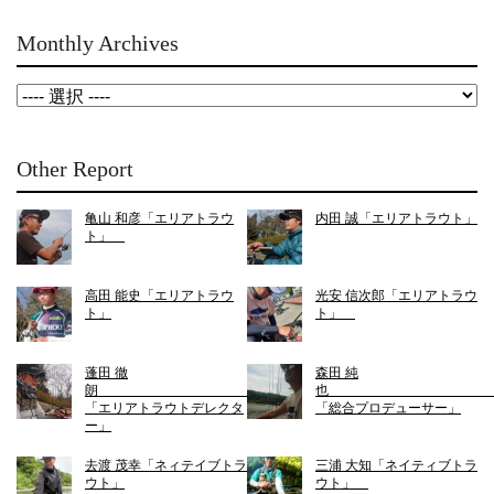
Monthly Archives
Other Report
亀山 和彦「エリアトラウ
内田 誠「エリアトラウト」
ト」
高田 能史「エリアトラウ
光安 信次郎「エリアトラウ
ト」
ト」
蓬田 徹
森田 純
朗
「エリアトラウトデレクタ
「総合プロデューサー」
ー」
去渡 茂幸「ネィテイブトラ
三浦 大知「ネイティブトラ
ウト」
ウト」