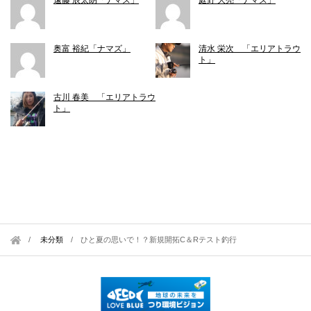
奥富 裕紀「ナマズ」
清水 栄次 「エリアトラウ
ト」
古川 春美 「エリアトラウ
ト」
未分類
/
ひと夏の思いで！？新規開拓C＆Rテスト釣行