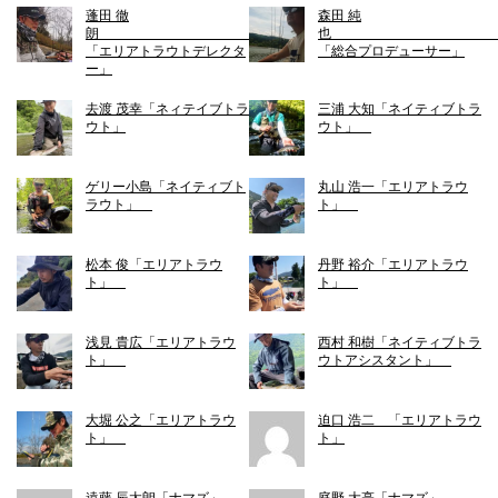
蓬田 徹
森田 純
朗
「エリアトラウトデレクタ
「総合プロデューサー」
ー」
去渡 茂幸「ネィテイブトラ
三浦 大知「ネイティブトラ
ウト」
ウト」
ゲリー小島「ネイティブト
丸山 浩一「エリアトラウ
ラウト」
ト」
松本 俊「エリアトラウ
丹野 裕介「エリアトラウ
ト」
ト」
浅見 貴広「エリアトラウ
西村 和樹「ネイティブトラ
ト」
ウトアシスタント」
大堀 公之「エリアトラウ
迫口 浩二 「エリアトラウ
ト」
ト」
遠藤 辰太朗「ナマズ」
庭野 大亮「ナマズ」