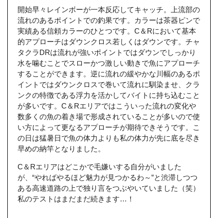
開始早々レインボーが一本反応してキャッチ。上流部の
流れのあるポイントでの釣果です。カラーは茶器ピンで
実績ある信頼カラーのひとつです。C＆Rにおいて基本
的アプローチはダウンクロス若しくはダウンです。チャ
タクラDRは流れが強いポイントではダウンでしっかり
水を噛むことでスローかつ激しい動きで魚にアプローチ
することができます。逆に流れの緩やかな川幅のあるポ
イントではダウンクロスで巻いて流れに馴染ませ、クラ
ンクの特徴である浮力を活かしてバイトに持ち込むこと
が多いです。C＆Rエリアではこういった流れの変化や
数多くの魚の着き場で形成されていることが多いので使
い方によって更なるアプローチが期待できそうです。こ
の日は猛暑日で魚の体力よりも私の体力が先に底を尽き
早めの納竿となりました。
C＆Rエリアはどこかで毛嫌いする自分がいました
が、“やればやるほど魅力が見つかるわ～”と渋滞しつつ
ある高速道路の上で独り言をつぶやいていました（笑）
私のテストはまだまだ続きます…！