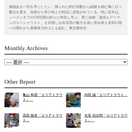
価値ある一匹を手にしたい。限られた釣行回数から経験を積む事に日々
重点を置き、自然から学び魚との対話に恋焦がれている。特に近年は、
シーズンオフのCR区間の釣りに特化し学ぶ。更に自称「源流ルアーマ
ンのスペシャリスト」を目指し山岳渓流の魅力を追い求め前人未到の地
への憧れから基礎体力向上にも励む。東京都在住
Monthly Archives
Other Report
亀山 和彦「エリアトラウ
内田 誠「エリアトラウト」
ト」
高田 能史「エリアトラウ
光安 信次郎「エリアトラウ
ト」
ト」