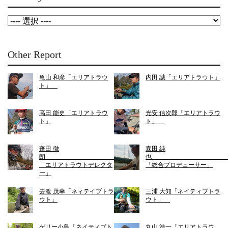
Other Report
亀山 和彦「エリアトラウ
内田 誠「エリアトラウト」
ト」
高田 能史「エリアトラウ
光安 信次郎「エリアトラウ
ト」
ト」
蓬田 徹
森田 純
朗
「エリアトラウトデレクタ
「総合プロデューサー」
ー」
去渡 茂幸「ネィテイブトラ
三浦 大知「ネイティブトラ
ウト」
ウト」
ゲリー小島「ネイティブト
丸山 浩一「エリアトラウ