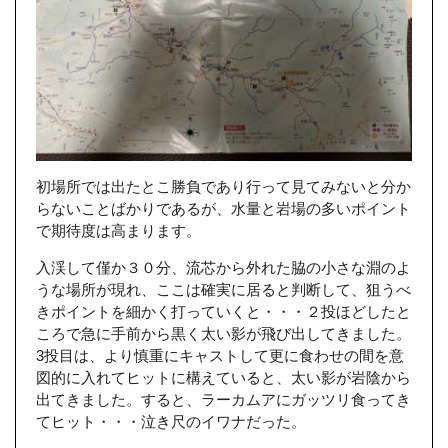
初場所では出たとこ勝負であり行って見てみないと分か
らないことばかりであるが、水量と岩場の多いポイント
で期待度は高まります。
入渓して僅か３０分、流芯から外れた脇の小さな淵のよ
うな場所が現れ、ここは確実に居ると判断して、狙うべ
きポイントを細かく打っていくと・・・２投ほどしたと
ころで急に手前から黒く太い影が飛び出してきました。
3投目は、より慎重にキャストして更に食わせの間を意
図的に入れてヒットに構えていると、太い影が岩陰から
出てきました。すると、ラーカムアにガッツリ食ってき
てヒット・・・泣き尺のイワナだった。