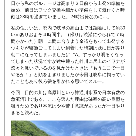
日から私のボルテージは高まり２日前から出発の準備を
始め、前日はフック交換や細かい準備をして気付くと時
刻は23時を過ぎていました。24時出発なのに…。
私の住まいは、都内で岐阜の高山までは距離にして約30
0kmありおよそ４時間半。（帰りは渋滞にやられて７時
間かかった）朝一に間に合うよう余裕をもって出発する
つもりが寝過ごしてしまい到着した時刻は既に日が昇り
朝二になってしまいました(;^_^A。すっかり明るくなっ
てしまった状況ですが途中通った梓川に尺上のイワナが
悠々と泳いでいるのを見かけたときは『もうここで一日
やるか！』と頭をよぎりましたが今回は岐阜に拘ってい
たこともあり後ろ髪を引かれる思いでスルー。
今回 目的の川は高原川という神通川水系で日本有数の
急流河川である。ここを選んだ理由は確率の高い良型を
狙うためであり本流はやや苦手意識があったが一日やり
きると決めた。