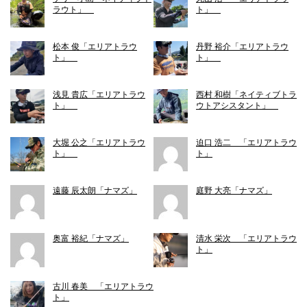
ラウト」
ト」
松本 俊「エリアトラウ
丹野 裕介「エリアトラウ
ト」
ト」
浅見 貴広「エリアトラウ
西村 和樹「ネイティブトラ
ト」
ウトアシスタント」
大堀 公之「エリアトラウ
迫口 浩二 「エリアトラウ
ト」
ト」
遠藤 辰太朗「ナマズ」
庭野 大亮「ナマズ」
奥富 裕紀「ナマズ」
清水 栄次 「エリアトラウ
ト」
古川 春美 「エリアトラウ
ト」