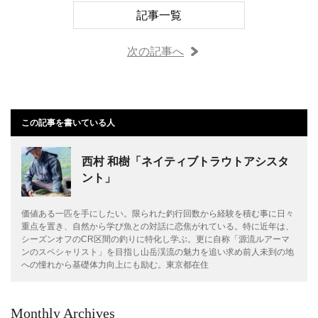
記事一覧
次の記事へ
この記事を書いている人
西村 和樹「ネイティブトラウトアシスタ
ント」
価値ある一匹を手にしたい。限られた釣行回数から経験を積む事に日々
重点を置き、自然から学び魚との対話に恋焦がれている。特に近年は、
シーズンオフのCR区間の釣りに特化し学ぶ。更に自称「源流ルアーマ
ンのスペシャリスト」を目指し山岳渓流の魅力を追い求め前人未到の地
への憧れから基礎体力向上にも励む。東京都在住
Monthly Archives