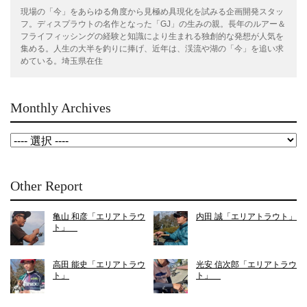
現場の「今」をあらゆる角度から見極め具現化を試みる企画開発スタッ
フ。ディスプラウトの名作となった「GJ」の生みの親。長年のルアー＆
フライフィッシングの経験と知識により生まれる独創的な発想が人気を
集める。人生の大半を釣りに捧げ、近年は、渓流や湖の「今」を追い求
めている。埼玉県在住
Monthly Archives
Other Report
亀山 和彦「エリアトラウ
内田 誠「エリアトラウト」
ト」
高田 能史「エリアトラウ
光安 信次郎「エリアトラウ
ト」
ト」