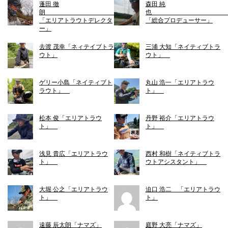
蓬田 徹
森田 純
朗
「エリアトラウトデレクタ
「総合プロデューサー」
ー」
去渡 茂幸「ネィテイブトラ
三浦 大知「ネイティブトラ
ウト」
ウト」
ゲリー小島「ネイティブト
丸山 浩一「エリアトラウ
ラウト」
ト」
松本 俊「エリアトラウ
丹野 裕介「エリアトラウ
ト」
ト」
浅見 貴広「エリアトラウ
西村 和樹「ネイティブトラ
ト」
ウトアシスタント」
大堀 公之「エリアトラウ
迫口 浩二 「エリアトラウ
ト」
ト」
遠藤 辰太朗「ナマズ」
庭野 大亮「ナマズ」