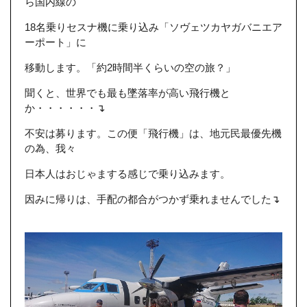
ら国内線の
18名乗りセスナ機に乗り込み「ソヴェツカヤガバニエア
ーポート」に
移動します。「約2時間半くらいの空の旅？」
聞くと、世界でも最も墜落率が高い飛行機と
か・・・・・・↴
不安は募ります。この便「飛行機」は、地元民最優先機
の為、我々
日本人はおじゃまする感じで乗り込みます。
因みに帰りは、手配の都合がつかず乗れませんでした↴