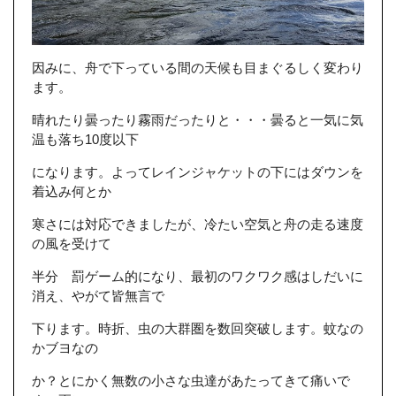
因みに、舟で下っている間の天候も目まぐるしく変わり
ます。
晴れたり曇ったり霧雨だったりと・・・曇ると一気に気
温も落ち10度以下
になります。よってレインジャケットの下にはダウンを
着込み何とか
寒さには対応できましたが、冷たい空気と舟の走る速度
の風を受けて
半分 罰ゲーム的になり、最初のワクワク感はしだいに
消え、やがて皆無言で
下ります。時折、虫の大群圏を数回突破します。蚊なの
かブヨなの
か？とにかく無数の小さな虫達があたってきて痛いで