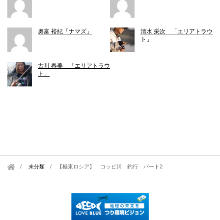
奥富 裕紀「ナマズ」
清水 栄次 「エリアトラウ
ト」
古川 春美 「エリアトラウ
ト」
未分類
/
【極東ロシア】 コッピ川 釣行 パート2