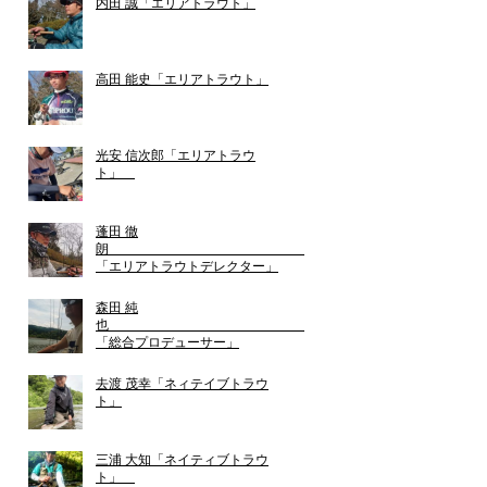
内田 誠「エリアトラウト」
高田 能史「エリアトラウト」
光安 信次郎「エリアトラウ
ト」
蓬田 徹
朗
「エリアトラウトデレクター」
森田 純
也
「総合プロデューサー」
去渡 茂幸「ネィテイブトラウ
ト」
三浦 大知「ネイティブトラウ
ト」