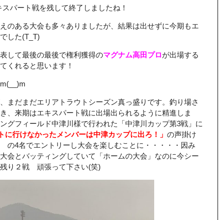
キスパート戦を残して終了しましたね！
えのある大会も多々ありましたが、結果は出せずに今期もエ
した(T_T)
表して最後の最後で権利獲得の
マグナム高田プロ
が出場する
てくれると思います！
__)m
、まだまだエリアトラウトシーズン真っ盛りです。釣り場さ
き、来期はエキスパート戦に出場出られるように精進しま
ングフィールド中津川様で行われた「中津川カップ第3戦」に
トに行けなかったメンバーは中津カップに出ろ！」
の声掛け
 の4名でエントリーし大会を楽しむことに・・・・・因み
大会とバッティングしていて「ホームの大会」なのに今シー
残り２戦 頑張って下さい(笑)