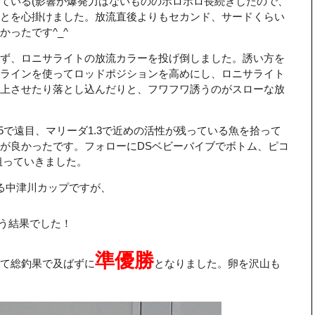
ている(影響か爆発力はないもののポロポロ長続きしたので、
とを心掛けました。放流直後よりもセカンド、サードくらい
ったです^_^
ず、ロニサライトの放流カラーを投げ倒しました。誘い方を
ラインを使ってロッドポジションを高めにし、ロニサライト
上させたり落とし込んだりと、フワフワ誘うのがスローな放
5で遠目、マリーダ1.3で近めの活性が残っている魚を拾って
が良かったです。フォローにDSベビーバイブでボトム、ピコ
狙っていきました。
る中津川カップですが、
う結果でした！
準優勝
て総釣果で及ばずに
となりました。卵を沢山も