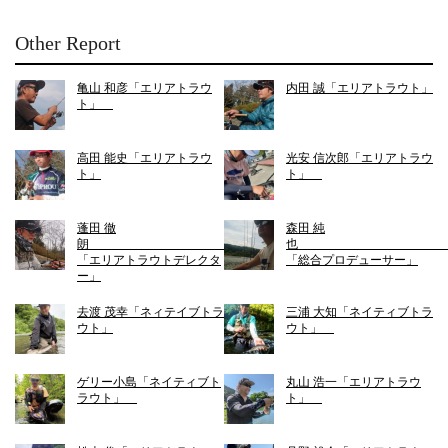
Other Report
亀山 和彦「エリアトラウ
内田 誠「エリアトラウト」
ト」
高田 能史「エリアトラウ
光安 信次郎「エリアトラウ
ト」
ト」
蓬田 徹
森田 純
朗
「エリアトラウトデレクタ
「総合プロデューサー」
ー」
去渡 茂幸「ネィテイブトラ
三浦 大知「ネイティブトラ
ウト」
ウト」
ゲリー小島「ネイティブト
丸山 浩一「エリアトラウ
ラウト」
ト」