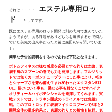
エステル専用ロッ
それは・・・・
ド
としてです。
既にエステル専用のロッド開発は別の志向で進んでいた
ようですが、ある課題がありどちらを選択するかで悩ん
でいた矢先の出来事だったと後に森田Pから聞いていま
す。
簡単な予告的説明をするのであれば下記となります。
ボトムフィネスの様な感度を必要とする釣りは勿論、表
層中層のスプーンの巻でも力を発揮します。
フルソリッ
ドでは無くカーボンチューブラーにした事により、軽さ
とシャープさを兼ね備え生まれ変わったエクスタン511
UL。
掛けにいく事も、乗せる事も難なくこなすハイク
オリティー＆ハイポテンシャルを発揮してくれます。
実
戦テストでは、トラキン開成のトライアルでは負組2
戦。このプロトロッドに表層マイクロスプーンで8本と2
回戦全体の最多釣果と、表層の釣りとの相性も抜群。表