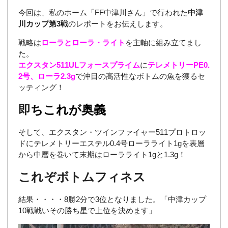
今回は、私のホーム「FF中津川さん」で行われた
中津
川カップ第3戦
のレポートをお伝えします。
戦略は
ローラとローラ・ライト
を主軸に組み立てまし
た。
エクスタン511ULフォースプライム
に
テレメトリーPE0.
2号、ローラ2.3g
で沖目の高活性なボトムの魚を獲るセ
ッティング！
即
ちこれが奥義
そして、エクスタン・ツインファイャー511プロトロッ
ドにテレメトリーエステル0.4号ローラライト1gを表層
から中層を巻いて末期はローラライト1gと1.3g！
これぞボトムフィネス
結果・・・・8勝2分で3位となりました。「中津カップ
10戦戦いその勝ち星で上位を決めます」