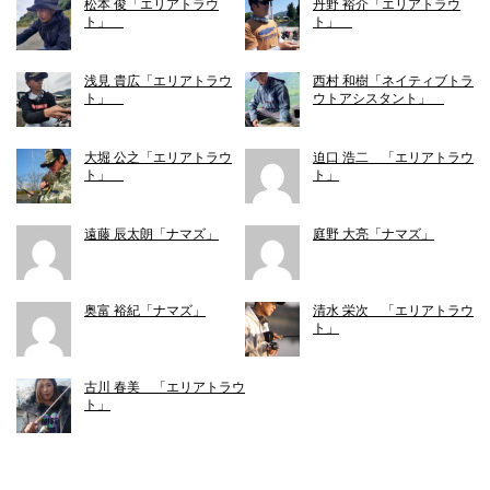
松本 俊「エリアトラウ
丹野 裕介「エリアトラウ
ト」
ト」
浅見 貴広「エリアトラウ
西村 和樹「ネイティブトラ
ト」
ウトアシスタント」
大堀 公之「エリアトラウ
迫口 浩二 「エリアトラウ
ト」
ト」
遠藤 辰太朗「ナマズ」
庭野 大亮「ナマズ」
奥富 裕紀「ナマズ」
清水 栄次 「エリアトラウ
ト」
古川 春美 「エリアトラウ
ト」