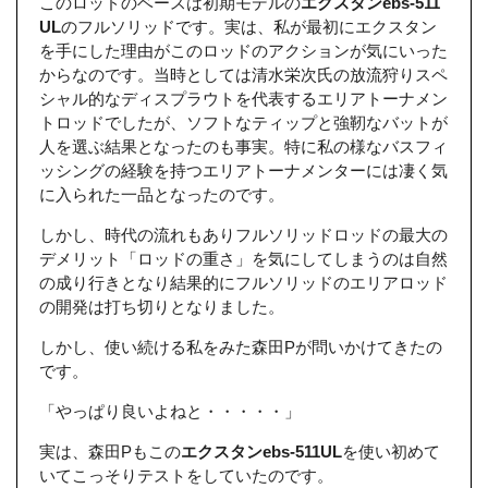
このロッドのベースは初期モデルの
エクスタンebs-511
UL
のフルソリッドです。実は、私が最初にエクスタン
を手にした理由がこのロッドのアクションが気にいった
からなのです。当時としては清水栄次氏の放流狩りスペ
シャル的なディスプラウトを代表するエリアトーナメン
トロッドでしたが、ソフトなティップと強靭なバットが
人を選ぶ結果となったのも事実。特に私の様なバスフィ
ッシングの経験を持つエリアトーナメンターには凄く気
に入られた一品となったのです。
しかし、時代の流れもありフルソリッドロッドの最大の
デメリット「ロッドの重さ」を気にしてしまうのは自然
の成り行きとなり結果的にフルソリッドのエリアロッド
の開発は打ち切りとなりました。
しかし、使い続ける私をみた森田Pが問いかけてきたの
です。
「やっぱり良いよねと・・・・・」
実は、森田Pもこの
エクスタンebs-511UL
を使い初めて
いてこっそりテストをしていたのです。