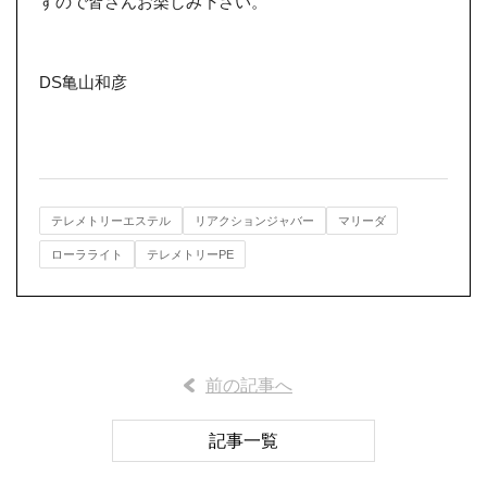
すので皆さんお楽しみ下さい。
DS亀山和彦
テレメトリーエステル
リアクションジャバー
マリーダ
ローラライト
テレメトリーPE
前の記事へ
記事一覧