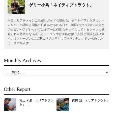
ゲリー小島「ネイティブトラウト」
木曽エリアをメインに活躍しガイドも務める。ヤマトイワナを求めホー
ムリバーの調査と開拓に日夜あけるれる日々。地図にない枝沢での魚と
の出会いやアグレッシブにルアーに何度もチョイスしてくるシーンに魅
せられ自然豊かな渓流へとシーズン中は可能な限り入渓と退渓を繰り返
す。オフシーズンにはCRエリアの河川に行きその魅力も追い求めてい
る。岐阜県在住
Monthly Archives
Other Report
亀山 和彦「エリアトラウ
内田 誠「エリアトラウト」
ト」