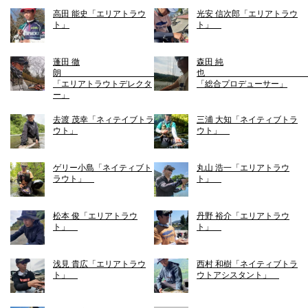
高田 能史「エリアトラウ
光安 信次郎「エリアトラウ
ト」
ト」
蓬田 徹
森田 純
朗
「エリアトラウトデレクタ
「総合プロデューサー」
ー」
去渡 茂幸「ネィテイブトラ
三浦 大知「ネイティブトラ
ウト」
ウト」
ゲリー小島「ネイティブト
丸山 浩一「エリアトラウ
ラウト」
ト」
松本 俊「エリアトラウ
丹野 裕介「エリアトラウ
ト」
ト」
浅見 貴広「エリアトラウ
西村 和樹「ネイティブトラ
ト」
ウトアシスタント」