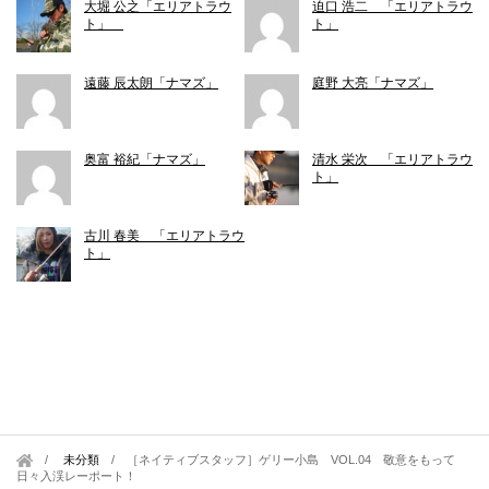
大堀 公之「エリアトラウ
迫口 浩二 「エリアトラウ
ト」
ト」
遠藤 辰太朗「ナマズ」
庭野 大亮「ナマズ」
奥富 裕紀「ナマズ」
清水 栄次 「エリアトラウ
ト」
古川 春美 「エリアトラウ
ト」
未分類
/
［ネイティブスタッフ］ゲリー小島 VOL.04 敬意をもって
日々入渓レーポート！