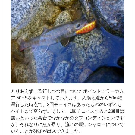
とりあえず、遡行しつつ目についたポイントにラーカム
ア 50HSをキャストしていきます。入渓地点から50m程
遡行した時点で、3回チェイスはあったもののいずれも
バイトまで至らず。そして、1回チェイスすると2回目は
無いといった具合でなかなかのタフコンディションです
が、それなりに魚が居り、流れの緩いシャローについて
いることが確認が出来できました。