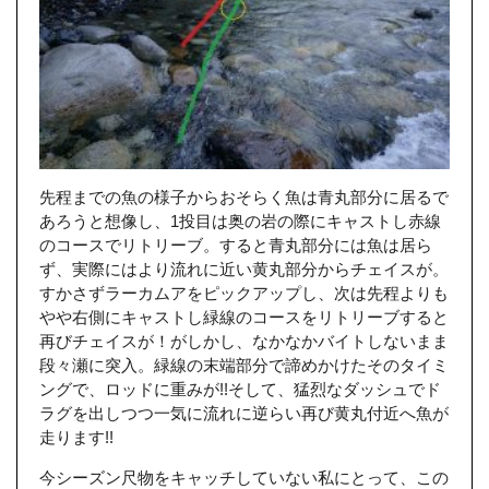
先程までの魚の様子からおそらく魚は青丸部分に居るで
あろうと想像し、1投目は奥の岩の際にキャストし赤線
のコースでリトリーブ。すると青丸部分には魚は居ら
ず、実際にはより流れに近い黄丸部分からチェイスが。
すかさずラーカムアをピックアップし、次は先程よりも
やや右側にキャストし緑線のコースをリトリーブすると
再びチェイスが！がしかし、なかなかバイトしないまま
段々瀬に突入。緑線の末端部分で諦めかけたそのタイミ
ングで、ロッドに重みが!!そして、猛烈なダッシュでド
ラグを出しつつ一気に流れに逆らい再び黄丸付近へ魚が
走ります!!
今シーズン尺物をキャッチしていない私にとって、この