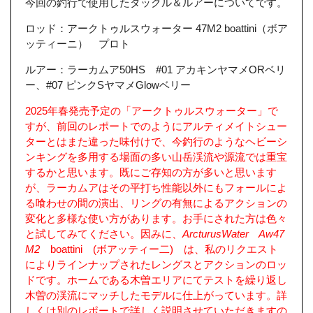
今回の釣行で使用したタックル＆ルアーについてです。
ロッド：アークトゥルスウォーター 47M2 boattini（ボア
ッティーニ） プロト
ルアー：ラーカムア50HS #01 アカキンヤマメORベリ
ー、#07 ピンクSヤマメGlowベリー
2025年春発売予定の「アークトゥルスウォーター」で
すが、前回のレポートでのようにアルティメイトシュー
ターとはまた違った味付けで、今釣行のようなヘビーシ
ンキングを多用する場面の多い山岳渓流や源流では重宝
するかと思います。既にご存知の方が多いと思います
が、ラーカムアはその平打ち性能以外にもフォールによ
る喰わせの間の演出、リングの有無によるアクションの
変化と多様な使い方があります。お手にされた方は色々
と試してみてください。因みに、
ArcturusWater Aw47
M2
boattini (ボアッティー二) は、私のリクエスト
によりラインナップされたレングスとアクションのロッ
ドです。ホームである木曽エリアにてテストを繰り返し
木曽の渓流にマッチしたモデルに仕上がっています。詳
しくは別のレポートで詳しく説明させていただきますの