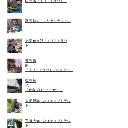
内田 誠「エリアトラウト」
高田 能史「エリアトラウト」
光安 信次郎「エリアトラウ
ト」
蓬田 徹
朗
「エリアトラウトデレクター」
森田 純
也
「総合プロデューサー」
去渡 茂幸「ネィテイブトラウ
ト」
三浦 大知「ネイティブトラウ
ト」