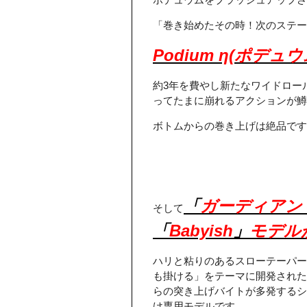
「巻き始めたその時！次のステー
Podium η(ポデュウ
約3年を費やし新たなワイドロー
ってたまに崩れるアクションが鱒
ボトムからの巻き上げは絶品です
「
ガーディアン
そして
「
Babyish
」
モデル
ハリと粘りのあるスローテーパー
も掛ける」をテーマに開発された
らの突き上げバイトが多発するシ
け専用モデルです。