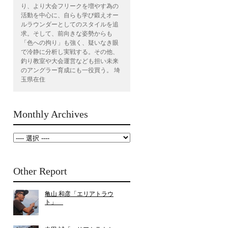
り、より大会フリークを増やす為の
活動を中心に、自らも学び鍛えオー
ルラウンダーとしてのスタイルを追
求。そして、前向きな姿勢からも
「色への拘り」も強く、疑いなき眼
で冷静に分析し実戦する。その他、
釣り教室や大会運営なども担い未来
のアングラー育成にも一役買う。 埼
玉県在住
Monthly Archives
Other Report
亀山 和彦「エリアトラウ
ト」