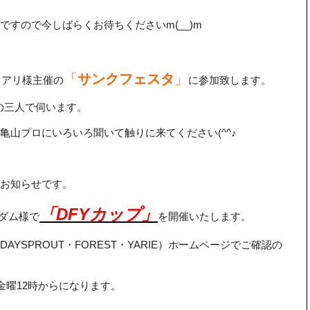
すので今しばらくお待ちくださいm(__)m
「
サンクフェスタ
」
ュアリ様主催の
に参加致します。
の三人で伺います。
亀山プロにいろいろ聞いて触りに来てください(^^♪
のお知らせです。
「DFYカップ」
グダム様で
を開催いたします。
YSPROUT・FOREST・YARIE）ホームページでご確認の
金曜12時からになります。