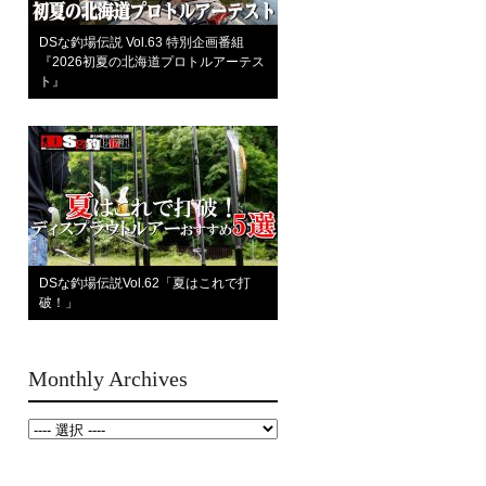
DSな釣場伝説 Vol.63 特別企画番組
『2026初夏の北海道プロトルアーテス
ト』
DSな釣場伝説Vol.62「夏はこれで打
破！」
Monthly Archives