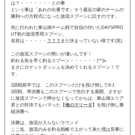
は？・・・・・・・との事
という事は「あれの出番です」そう最近の家のチームの
勝利への方程式になった放流スプーンに託すのです。
先に行われた東山湖チーム戦で自信の付いたDAYSPRO
UT初の放流専用スプーン。
名前は・・・・・
？？？
まだ決まっていない様です(笑)
この放流スプーンの勢いが凄いんです！
釣れる魚を早く釣るスプーン・・・・・・(^^)v
まさにロケットダッシュを決めてくれるスプーン！で
す。
1回戦前半では、このスプーンだけを投げ倒して6-1
2回戦、準決勝もこのスプーンで先行する展開、さすが
に放流スプーンで押せなくなってからは、東山湖エリア
君との対決でもハマった【
俺のマリーダ
】を投げ倒し勝
組決勝へ
決勝は、放流が入らないラウンド
ここ迄、放流のみを釣る戦略で上がって来た僕は見事に