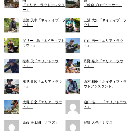
朗
「エリアトラウトデレクタ
「総合プロデューサー」
ー」
去渡 茂幸「ネィテイブトラ
三浦 大知「ネイティブトラ
ウト」
ウト」
ゲリー小島「ネイティブト
丸山 浩一「エリアトラウ
ラウト」
ト」
松本 俊「エリアトラウ
丹野 裕介「エリアトラウ
ト」
ト」
浅見 貴広「エリアトラウ
西村 和樹「ネイティブトラ
ト」
ウトアシスタント」
大堀 公之「エリアトラウ
迫口 浩二 「エリアトラウ
ト」
ト」
遠藤 辰太朗「ナマズ」
庭野 大亮「ナマズ」