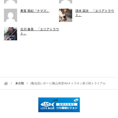
奥富 裕紀「ナマズ」
清水 栄次 「エリアトラウ
ト」
古川 春美 「エリアトラウ
ト」
未分類
/
[亀仙流レポート]亀山和彦Vol.4 トラキン第２戦トライアル