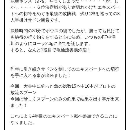
決勝ボウズ（≧∇≦）やってしまった・・・・・・が、し
かし・・・・６位決定戦があり途切れかけたエキスパー
トへの切符をめぐる最後の攻防戦 残り1枠を巡っての3
人早掛けサドン勝負です。
決勝時間の30分でボウズの後でしたが、勝っても負けて
も納得の行く釣りをすると心に決め、いつものFF中津
川のようにローラ2.3gに全てを託します。
すると、なんと1投目で亀仙流奥義炸裂！
昨年に引き続きサドンを制してのエキスパートへの切符
を手に入れる事が出来ました！
今回、大会中に釣った魚の総数15本中10本がプロトの
放流スプーン
今回は珍しくスプーンのみの釣果で結果を出す事が出来
ました！
これにより4年目のエキスパート戦へ参加できることに
なりました。