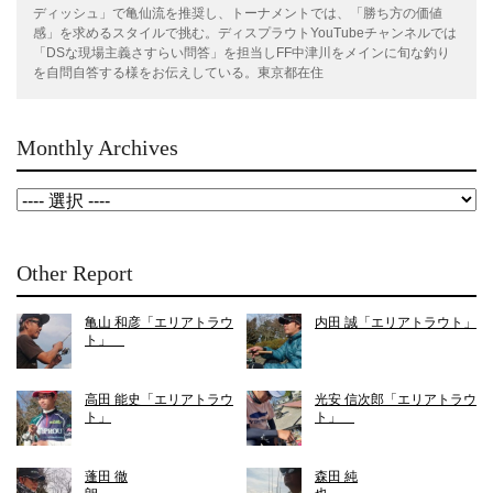
ディッシュ」で亀仙流を推奨し、トーナメントでは、「勝ち方の価値
感」を求めるスタイルで挑む。ディスプラウトYouTubeチャンネルでは
「DSな現場主義さすらい問答」を担当しFF中津川をメインに旬な釣り
を自問自答する様をお伝えしている。東京都在住
Monthly Archives
Other Report
亀山 和彦「エリアトラウ
内田 誠「エリアトラウト」
ト」
高田 能史「エリアトラウ
光安 信次郎「エリアトラウ
ト」
ト」
蓬田 徹
森田 純