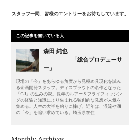
スタッフ一同、皆様のエントリーをお待ちしています。
この記事を書いている人
森田 純也
「総合プロデューサ
ー」
現場の「今」をあらゆる角度から見極め具現化を試み
る企画開発スタッフ。ディスプラウトの名作となった
「GJ」の生みの親。長年のルアー＆フライフィッシン
グの経験と知識により生まれる独創的な発想が人気を
集める。人生の大半を釣りに捧げ、近年は、渓流や湖
の「今」を追い求めている。埼玉県在住
Monthly Archives