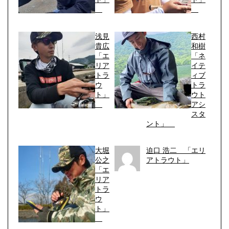
浅見
西村
貴広
和樹
「エ
「ネ
リア
イテ
トラ
ィブ
ウ
トラ
ト」
ウト
アシ
スタ
ント」
大堀
迫口 浩二 「エリ
公之
アトラウト」
「エ
リア
トラ
ウ
ト」