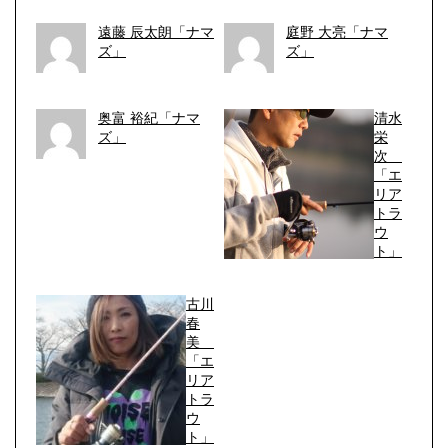
遠藤 辰太朗「ナマ
庭野 大亮「ナマ
ズ」
ズ」
奥富 裕紀「ナマ
清水
ズ」
栄
次
「エ
リア
トラ
ウ
ト」
古川
春
美
「エ
リア
トラ
ウ
ト」