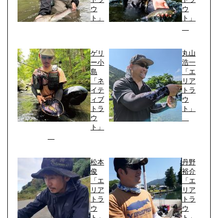
ウ
ウ
ト」
ト」
ゲリ
丸山
ー小
浩一
島
「エ
「ネ
リア
イテ
トラ
ィブ
ウ
トラ
ト」
ウ
ト」
松本
丹野
俊
裕介
「エ
「エ
リア
リア
トラ
トラ
ウ
ウ
ト」
ト」