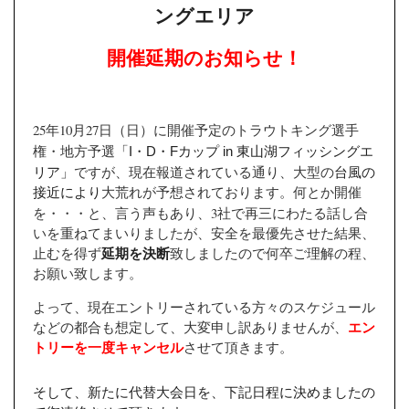
ングエリア
開催延期のお知らせ！
25
10
27
年
月
日（日）に開催予定のトラウトキング選手
・
・
カップ
東山湖フィッシングエ
「
I
D
F
in
権・地方予選
リア」
ですが、現在報道されている通り、
大型の
台風の
接近により
大荒れが予想されております。何とか開催
3
を・・・と、言う声もあり、
社で再三にわたる話し合
いを重ねてまいりましたが、安全を最優先させた結果、
止むを得ず
延期を決断
致しましたので何卒ご理解の程、
お願い致します。
よって、現在エントリーされている方々のスケジュール
などの都合も想定して、大変申し訳ありませんが、
エン
トリーを一度キャンセル
させて頂きます。
そして、新たに代替大会日を、下記日程に決めましたの