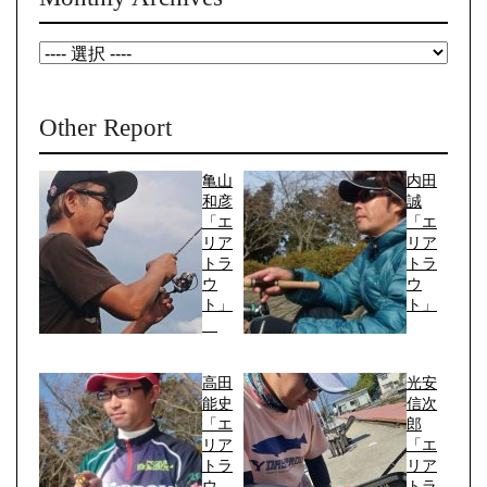
Other Report
亀山
内田
和彦
誠
「エ
「エ
リア
リア
トラ
トラ
ウ
ウ
ト」
ト」
高田
光安
能史
信次
「エ
郎
リア
「エ
トラ
リア
ウ
トラ