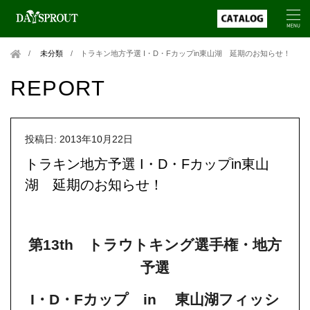
未分類
/
トラキン地方予選 I・D・Fカップin東山湖 延期のお知らせ！
REPORT
投稿日: 2013年10月22日
トラキン地方予選 I・D・Fカップin東山
湖 延期のお知らせ！
第
トラウトキング選手権・地方
13th
予選
・
・
カップ
東山湖フィッシ
I
D
F
in