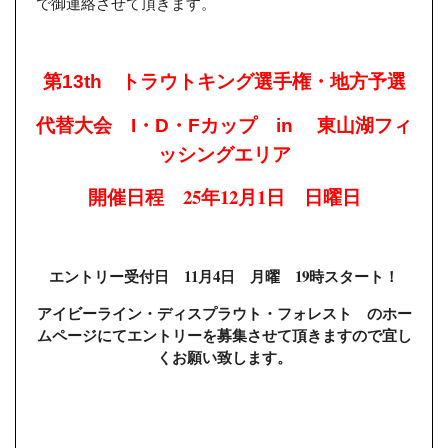
で御連絡させて頂きます。
第
トラウトキング選手権・地方予選
13th
・
・
カップ
東山湖フィ
代替大会
I
D
F
in
ッシングエリア
25
12
1
開催日程
年
月
日 日曜日
11
4
19
エントリー受付日
月
日 月曜
時スタート！
アイビーライン・ディスプラウト・フォレスト のホー
ムページにてエントリーを募集させて頂きますので宜し
くお願い致します。