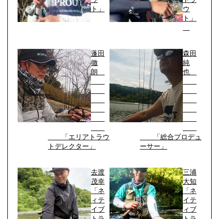
ト」
ウ
ト」
蓬田
森田
徹
純
朗
也
「エリアトラウ
「総合プロデュ
トデレクター」
ーサー」
去渡
三浦
茂幸
大知
「ネ
「ネ
ィテ
イテ
イブ
ィブ
トラ
トラ