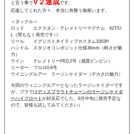
V２達成
と言う事で
です。
応援してくれた方々、本当に有難う御座います。
＜タックル＞
ロッド エクスタン・テレメトリーマグナム 62T/U
L（間もなく発売です♪）
リール イグジストネイティブカスタム1003H
ハンドル スタジオコンポジット仕様36mm（軽さが魅
力）
ライン テレメトリーPE0.2号（感度ビンビン）
リーダー フロロ0.6号
ウイニングルアー ラージシケイダー（デカさの魅力）
今回のウィニングルアーとなったラージシケイダーです
が、プラでは
ディスプラウトチューンのラージシケイダ
ーハイフロート
が好反応でした。8月中旬に発売予定な
ので、皆様も試してみてください♪