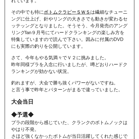
れています。
その中でも特に
ボトムクラピーＳＷＳ
は繊細なチューニ
ングに仕上げ、針やリングの大きさでも動きが変わるセ
ッテッングとなりました。そうそう、今月発売のアング
リングfan９月号にてハードクランキングの楽しみ方を
特集していますので読んで下さい。因みに付属のDVD
にも実際の釣りを公開しています。
さて、今年もやる気満々でＶ２に挑みました。
昨年同様プラを入念に行いましたが、噂どおりハードク
ランキングが効かない状況。
釣れますが、大会で勝ち抜くパワーがないですね。
と言う事で昨年とパターンがまるで違っていました。
大会当日
◆予選◆
プラの段階から感じていた、クランクのボトムノックは
やはり不発。
さほど強くなかったボトムが当日活躍してくれた感じで