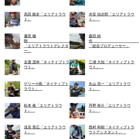
高田 能史「エリアトラウ
光安 信次郎「エリアトラウ
ト」
ト」
蓬田 徹
森田 純
朗
「エリアトラウトデレクタ
「総合プロデューサー」
ー」
去渡 茂幸「ネィテイブトラ
三浦 大知「ネイティブトラ
ウト」
ウト」
ゲリー小島「ネイティブト
丸山 浩一「エリアトラウ
ラウト」
ト」
松本 俊「エリアトラウ
丹野 裕介「エリアトラウ
ト」
ト」
浅見 貴広「エリアトラウ
西村 和樹「ネイティブトラ
ト」
ウトアシスタント」