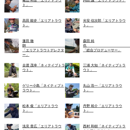
亀山 和彦「エリアトラウ
内田 誠「エリアトラウト」
ト」
高田 能史「エリアトラウ
光安 信次郎「エリアトラウ
ト」
ト」
蓬田 徹
森田 純
朗
「エリアトラウトデレクタ
「総合プロデューサー」
ー」
去渡 茂幸「ネィテイブトラ
三浦 大知「ネイティブトラ
ウト」
ウト」
ゲリー小島「ネイティブト
丸山 浩一「エリアトラウ
ラウト」
ト」
松本 俊「エリアトラウ
丹野 裕介「エリアトラウ
ト」
ト」
浅見 貴広「エリアトラウ
西村 和樹「ネイティブトラ