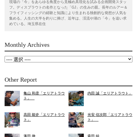
現場の「今」をあらゆる角度から見極め具現化を試みる企画開発スタッ
フ。ディスプラウトの名作となった「GJ」の生みの親。長年のルアー＆
フライフィッシングの経験と知識により生まれる独創的な発想が人気を
集める。人生の大半を釣りに捧げ、近年は、渓流や湖の「今」を追い求
めている。埼玉県在住
Monthly Archives
Other Report
亀山 和彦「エリアトラウ
内田 誠「エリアトラウト」
ト」
高田 能史「エリアトラウ
光安 信次郎「エリアトラウ
ト」
ト」
蓬田 徹
森田 純