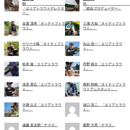
朗
「エリアトラウトデレクタ
「総合プロデューサー」
ー」
去渡 茂幸「ネィテイブトラ
三浦 大知「ネイティブトラ
ウト」
ウト」
ゲリー小島「ネイティブト
丸山 浩一「エリアトラウ
ラウト」
ト」
松本 俊「エリアトラウ
丹野 裕介「エリアトラウ
ト」
ト」
浅見 貴広「エリアトラウ
西村 和樹「ネイティブトラ
ト」
ウトアシスタント」
大堀 公之「エリアトラウ
迫口 浩二 「エリアトラウ
ト」
ト」
遠藤 辰太朗「ナマズ」
庭野 大亮「ナマズ」