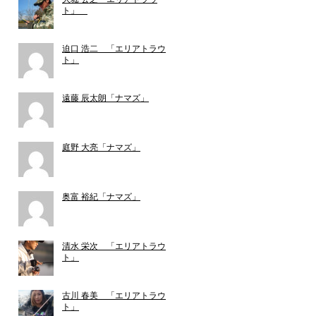
ト」
迫口 浩二 「エリアトラウ
ト」
遠藤 辰太朗「ナマズ」
庭野 大亮「ナマズ」
奥富 裕紀「ナマズ」
清水 栄次 「エリアトラウ
ト」
古川 春美 「エリアトラウ
ト」