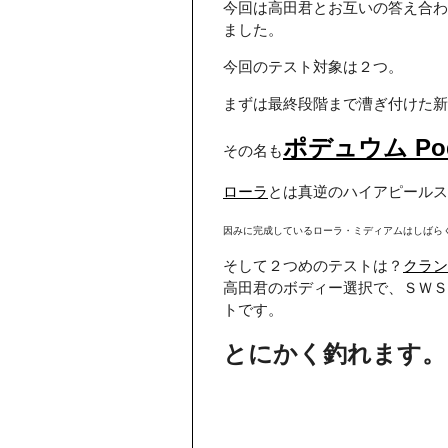
今回は高田君とお互いの答え合わ
ました。
今回のテスト対象は２つ。
まずは最終段階まで漕ぎ付けた新
ポデュウム Po
その名も
ローラ
とは真逆のハイアピールス
因みに完成しているローラ・ミディアムはしばら
そして２つめのテストは？
クラン
高田君のボディー選択で、ＳＷＳ
トです。
とにかく釣れます。