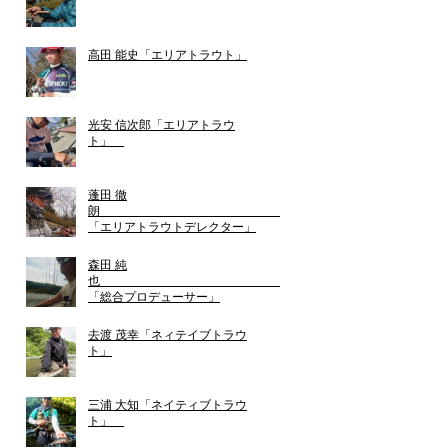
高田 能史「エリアトラウト」
光安 信次郎「エリアトラウ
ト」
蓬田 徹
朗
「エリアトラウトデレクター」
森田 純
也
「総合プロデューサー」
去渡 茂幸「ネィテイブトラウ
ト」
三浦 大知「ネイティブトラウ
ト」