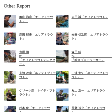
Other Report
亀山 和彦「エリアトラウ
内田 誠「エリアトラウト」
ト」
高田 能史「エリアトラウ
光安 信次郎「エリアトラウ
ト」
ト」
蓬田 徹
森田 純
朗
「エリアトラウトデレクタ
「総合プロデューサー」
ー」
去渡 茂幸「ネィテイブトラ
三浦 大知「ネイティブトラ
ウト」
ウト」
ゲリー小島「ネイティブト
丸山 浩一「エリアトラウ
ラウト」
ト」
松本 俊「エリアトラウ
丹野 裕介「エリアトラウ
ト」
ト」