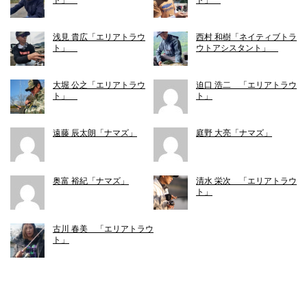
浅見 貴広「エリアトラウ
西村 和樹「ネイティブトラ
ト」
ウトアシスタント」
大堀 公之「エリアトラウ
迫口 浩二 「エリアトラウ
ト」
ト」
遠藤 辰太朗「ナマズ」
庭野 大亮「ナマズ」
奥富 裕紀「ナマズ」
清水 栄次 「エリアトラウ
ト」
古川 春美 「エリアトラウ
ト」