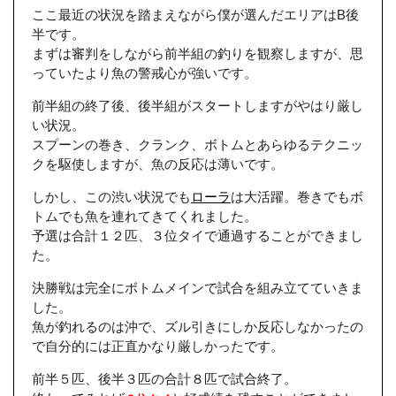
ここ最近の状況を踏まえながら僕が選んだエリアはB後
半です。
まずは審判をしながら前半組の釣りを観察しますが、思
っていたより魚の警戒心が強いです。
前半組の終了後、後半組がスタートしますがやはり厳し
い状況。
スプーンの巻き、クランク、ボトムとあらゆるテクニッ
クを駆使しますが、魚の反応は薄いです。
しかし、この渋い状況でも
ローラ
は大活躍。巻きでもボ
トムでも魚を連れてきてくれました。
予選は合計１２匹、３位タイで通過することができまし
た。
決勝戦は完全にボトムメインで試合を組み立てていきま
した。
魚が釣れるのは沖で、ズル引きにしか反応しなかったの
で自分的には正直かなり厳しかったです。
前半５匹、後半３匹の合計８匹で試合終了。