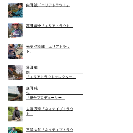
内田 誠「エリアトラウト」
高田 能史「エリアトラウト」
光安 信次郎「エリアトラウ
ト」
蓬田 徹
朗
「エリアトラウトデレクター」
森田 純
也
「総合プロデューサー」
去渡 茂幸「ネィテイブトラウ
ト」
三浦 大知「ネイティブトラウ