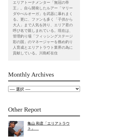
エリアトーナメンター「無冠の帝
王」。自ら開発したルアー「マリー
ダやべルオーガ」を武器に暴れまく
る。更に、ファンも多く「子供から
大人」まで人気を誇り、エリア君の
呼び名で親しまれている。現在は、
管理釣り場「フィッシングステージ
彩の国」のマネージャーを務め釣り
人育成とエリアトラウト業界の為に
貢献している。川島町在住
Monthly Archives
Other Report
亀山 和彦「エリアトラウ
ト」