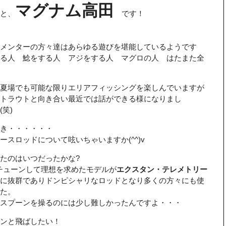
マグナム高田
と、
です！
メンターの方々達はあらゆる遊びを堪能しているようです
る人 鯰をする人 アジをする人 マグロの人 はたまた全
夏場でも可能な限りエリアフィッシングを楽しんでいますが
トラウトと向き合い最近では話ができる様になりまし
笑)
呟き・・・・・・
スロッドについて呟いちゃいますか(^^)v
たのはいつだったかな?
チューンして理想を求めたモデルが
エクスタン・テレメトリー
に抜群でありドンピシャリなロッドとなり多くの方々にも使
た。
スプーンを操るのには少し難しかったんですよ・・・
ンと飛ばしたい！