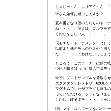
じゃじゃ～ん エリアく～ん こ
皆さん如何お過ごしですか？
夏本番となり僕のまわりのトーナ
ね・・・・。例えば、ゴルフをす
く釣りをしない人・・・・・。
僕もエリアトーナメンターとして
以前より他の魚への浮気心も減り
た・・・・ってわけないでしょう(
ところで、このコーナーは僕の
今回の呟きはついに僕のプロデュー
最初にプロトサンプルを登場させ
エクスタンテレメトリー62UL
を
マグナム
でしたがプラグを操るの
っていただけるロッドとなりまし
しかし、ぼそぼそ・・・・・実は
特にマイクロスプーンをバビュー