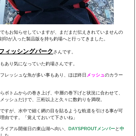
でもお知らせしていますが、まだまだ伝えきれていませんの
刻印が入った製品版を持ち釣場へと行ってきました。
フィッシングパーク
さんです。
もあり気になっていた釣場さんです。
フレッシュな魚が多い事もあり、ほぼ終日
メッシュ
のカラー
らボトムからの巻き上げ、中層の巻下げと状況に合わせて、
メッシュだけで、三桁以上と久々に数釣りを満喫。
ですが、水中で細く網の目を貼るような軌道を引ける事が可
理由です。「覚えておいて下さいね」
ライアル開催日の東山湖へ向い、
DAYSPROUTメンバー
と
中
した。