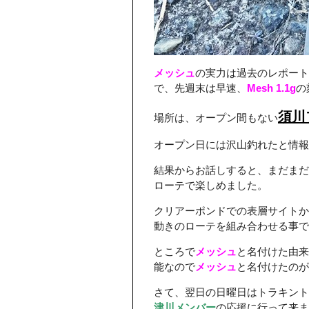
メッシュ
の実力は過去のレポート
で、先週末は早速、
Mesh 1.1g
の
須川
場所は、オープン間もない
オープン日には沢山釣れたと情報
結果からお話しすると、まだまだ
ローテで楽しめました。
クリアーポンドでの表層サイトか
動きのローテを組み合わせる事で
ところで
メッシュ
と名付けた由来
能なので
メッシュ
と名付けたのが
さて、翌日の日曜日はトラキント
津川メンバー
の応援に行って来ま