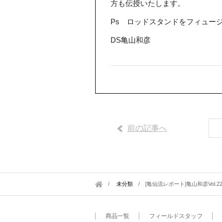
方も伝授いたします。
Ps ロッドスタンドをフィュージョ
DS亀山和彦
前の記事へ
未分類
/
[亀仙流レポート]亀山和彦Vol.
商品一覧
フィールドスタッフ