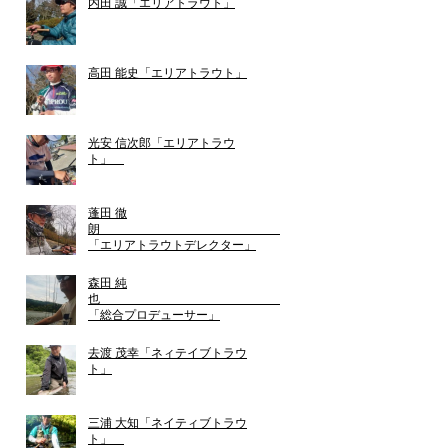
内田 誠「エリアトラウト」
高田 能史「エリアトラウト」
光安 信次郎「エリアトラウ
ト」
蓬田 徹
朗
「エリアトラウトデレクター」
森田 純
也
「総合プロデューサー」
去渡 茂幸「ネィテイブトラウ
ト」
三浦 大知「ネイティブトラウ
ト」